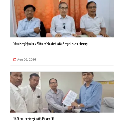
নিয়োগ প্রক্রিয়ার দুর্নীতির অভিযোগে এডিসি প্রশাসনের বিরুদ্ধে
Aug 06, 2026
সি.ই.ও -র দারস্থ আই.পি.এফ.টি