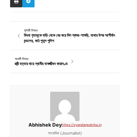
পূর্ববর্তী নিবন্ধ
বিধবা গৃহবধূকে বাড়ি থেকে বের করে দিল শ্বশুর-শাশুড়ি, মাথার উপর আশীর্বাদ
মন্ডলের, কাঠ পুতুল পুলিশ
পরবর্তী নিবন্ধ
স্ত্রী হত্যার দায়ে স্বামীর যাবজ্জীবন কারাদণ্ড
Abhishek Dey
https://syandanpatrika.in
সাংবাদিক (Journalist)