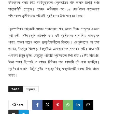
কাঁকড়াবন থানায় গিয়ে অভিযুক্তদের গ্রেফতারের দাবি জানান তিপ্রা মথার
মাইনোরিটি নেতৃত্ব। তাদের অভিযোগ গত ১৬ সেপ্টেম্বর রাতেরবেলা
পশ্চিমবঙ্গের মুর্শিদাবাদের পরিযায়ী শ্রমিকদের উপর আক্রমণ করে।
বৃহস্পতিবার মাইনরটি সেলের চেয়ারম্যান শাহ আলম মিয়ার নেতৃত্বে একদল
মথা কর্মী ঘটনারস্থল পরিদর্শন করে ওই শ্রমিকদের সঙ্গে নিয়ে কাকড়াবন
থানায় মামলা দায়ের করেন দুষ্কৃতিকারীদের বিরুদ্ধে। ডেপুটেশনের পর তারা
জানান, উদয়পুর খিলপাড়া বৈষ্ণবীচর এলাকায় গত মঙ্গলবার গভীর রাতে ওই
এলাকার মিঠুন নন্দির নেতৃত্বে পরিযায়ী শ্রমিকদের উপর রাত ১১ টায় মারধোর,
টাকা পয়সা ছিনতাই ও তাদের বিভিন্ন মাল সামগ্রী লুট করা হয়েছিল।
শ্রমিকরা জানান মিঠুন নন্দীর নেতৃত্বে কিছু দুষ্কৃতিকারী তাদের উপর হামলা
চালায়।
Tripura
TAGS
Share