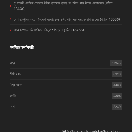
মুখ্যমন্ত্রী কোভিড স্পেশাল রিলিফ প্যাকেজ প্রকল্পের পরিসংখ্যান দিলেন জেলাশাসক (পঠিত:
18600)
নেপাল, শ্রীলঙ্কাতেও বিজেপি সরকার চান অমিত শাহ, দাবি করলেন বিপ্লব দেব (পঠিত: 18586)
এডহক পদোন্নতি সংবিধান বহির্ভূত : জিতেন্দ্র (পঠিত: 18456)
জনপ্রিয় ক্যাটাগরি
রাজ্য
17945
শীর্ষ সংবাদ
8328
বিশ্ব সংবাদ
4433
জাতীয়
4304
খেলা
3249
ইমেইল: syandanpatrika@gmail.com