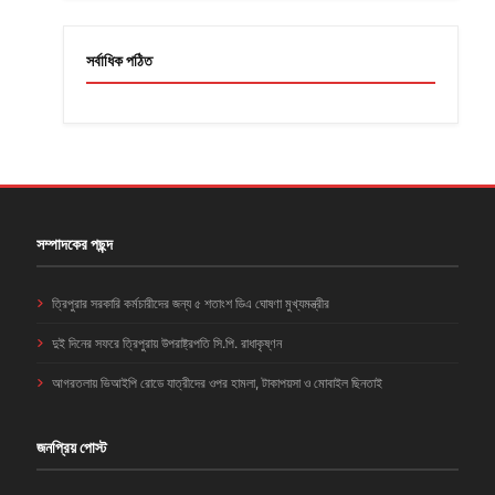
সর্বাধিক পঠিত
সম্পাদকের পছন্দ
ত্রিপুরার সরকারি কর্মচারীদের জন্য ৫ শতাংশ ডিএ ঘোষণা মুখ্যমন্ত্রীর
দুই দিনের সফরে ত্রিপুরায় উপরাষ্ট্রপতি সি.পি. রাধাকৃষ্ণন
আগরতলায় ভিআইপি রোডে যাত্রীদের ওপর হামলা, টাকাপয়সা ও মোবাইল ছিনতাই
জনপ্রিয় পোস্ট