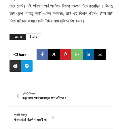
পাবে বোর্ড। এই পরিমাণ অর্থ আদিত্য বিড়লা গ্রুপও দিতে চেয়েছিল। কিন্তু
টাটা গ্রুপ যেহেতু আইপিএলের স্পনসর, তাই এই বিশাল পরিমাণ টাকা টাটা
দিতে স্বীকার করায় বোর্ডও টাটার সঙ্গে চুক্তিবৃদ্ধি করল।
State
TAGS
Share
পূর্ববর্তী নিবন্ধ
বন্ধ হয়ে গেল অযোধ্যা ধাম স্টেশন !
পরবর্তী নিবন্ধ
পাক বোর্ডে বিতর্ক থামছেই না !