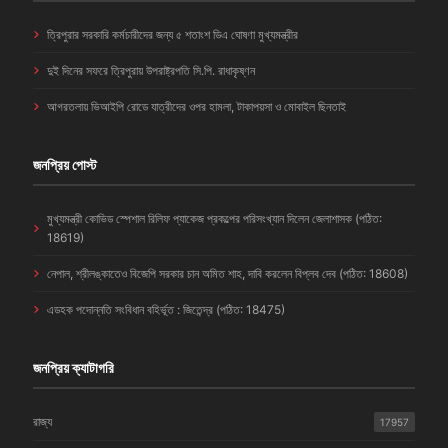
ত্রিপুরার সরকারি কর্মচারীদের জন্য ৫ শতাংশ ডিএ ঘোষণা মুখ্যমন্ত্রীর
দুই দিনের সফরে ত্রিপুরায় উপরাষ্ট্রপতি সি.পি. রাধাকৃষ্ণন
আগরতলায় ভিআইপি রোডে যাত্রীদের ওপর হামলা, টাকাপয়সা ও মোবাইল ছিনতাই
জনপ্রিয় পোস্ট
মুখ্যমন্ত্রী কোভিড স্পেশাল রিলিফ প্যাকেজ প্রকল্পের পরিসংখ্যান দিলেন জেলাশাসক (পঠিত:
18619)
নেপাল, শ্রীলঙ্কাতেও বিজেপি সরকার চান অমিত শাহ, দাবি করলেন বিপ্লব দেব (পঠিত: 18608)
এডহক পদোন্নতি সংবিধান বহির্ভূত : জিতেন্দ্র (পঠিত: 18475)
জনপ্রিয় ক্যাটাগরি
রাজ্য
17957