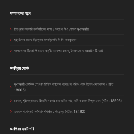
সম্পাদকের পছন্দ
ত্রিপুরার সরকারি কর্মচারীদের জন্য ৫ শতাংশ ডিএ ঘোষণা মুখ্যমন্ত্রীর
দুই দিনের সফরে ত্রিপুরায় উপরাষ্ট্রপতি সি.পি. রাধাকৃষ্ণন
আগরতলায় ভিআইপি রোডে যাত্রীদের ওপর হামলা, টাকাপয়সা ও মোবাইল ছিনতাই
জনপ্রিয় পোস্ট
মুখ্যমন্ত্রী কোভিড স্পেশাল রিলিফ প্যাকেজ প্রকল্পের পরিসংখ্যান দিলেন জেলাশাসক (পঠিত:
18605)
নেপাল, শ্রীলঙ্কাতেও বিজেপি সরকার চান অমিত শাহ, দাবি করলেন বিপ্লব দেব (পঠিত: 18595)
এডহক পদোন্নতি সংবিধান বহির্ভূত : জিতেন্দ্র (পঠিত: 18462)
জনপ্রিয় ক্যাটাগরি