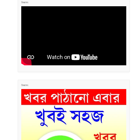
বিজ্ঞাপন
বিজ্ঞাপন