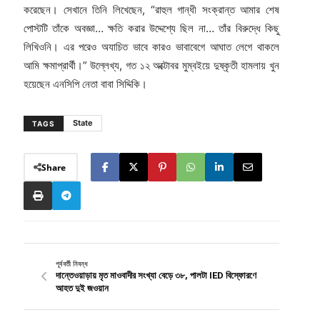
করেছেন। সেখানে তিনি লিখেছেন, “রাহুল গান্ধী সংক্রান্ত আমার শেষ
পোস্টটি তাঁকে অবজ্ঞা… ক্ষতি করার উদ্দেশ্যে ছিল না… তাঁর বিরুদ্ধে কিছু
লিখিওনি। এর পরেও অযাচিত ভাবে কারও ভাবাবেগে আঘাত লেগে থাকলে
আমি ক্ষমাপ্রার্থী।” উল্লেখ্য, গত ১২ অক্টোবর মুম্বইয়ে দুষ্কৃতী হামলায় খুন
হয়েছেন এনসিপি নেতা বাবা সিদ্দিকি।
State
TAGS
Share
পূর্ববর্তী নিবন্ধ
দান্তেওয়াড়ায় মৃত মাওবাদীর সংখ্যা বেড়ে ৩৮, পালটা IED বিস্ফোরণে
আহত দুই জওয়ান