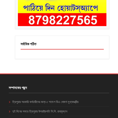
সর্বাধিক পঠিত
সম্পাদকের পছন্দ
ত্রিপুরার সরকারি কর্মচারীদের জন্য ৫ শতাংশ ডিএ ঘোষণা মুখ্যমন্ত্রীর
দুই দিনের সফরে ত্রিপুরায় উপরাষ্ট্রপতি সি.পি. রাধাকৃষ্ণন