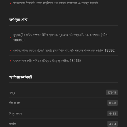
আগরতলায় ভিআইপি রোডে যাত্রীদের ওপর হামলা, টাকাপয়সা ও মোবাইল ছিনতাই
জনপ্রিয় পোস্ট
মুখ্যমন্ত্রী কোভিড স্পেশাল রিলিফ প্যাকেজ প্রকল্পের পরিসংখ্যান দিলেন জেলাশাসক (পঠিত:
18600)
নেপাল, শ্রীলঙ্কাতেও বিজেপি সরকার চান অমিত শাহ, দাবি করলেন বিপ্লব দেব (পঠিত: 18586)
এডহক পদোন্নতি সংবিধান বহির্ভূত : জিতেন্দ্র (পঠিত: 18456)
জনপ্রিয় ক্যাটাগরি
রাজ্য
17945
শীর্ষ সংবাদ
8328
বিশ্ব সংবাদ
4433
জাতীয়
4304