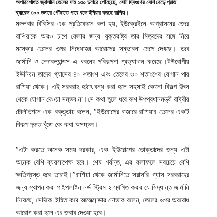
অপরিশোধিত জ্বালানি তেলের দাম ১৩০ ডলারে পৌঁছেছে, সেটা দ্বিগুণের বেশি বেড়ে প্রতি
ব্যারেল ৩০০ ডলারে পৌঁছাতে পারে বলে হুঁশিয়ার করছে রাশিয়া।
মঙ্গলবার বিবিসির এক প্রতিবেদনে বলা হয়, ইউক্রেইনে আগ্রাসনের জেরে
রাশিয়াকে আরও চাপে ফেলার জন্য যুক্তরাষ্ট্র তার মিত্রদের সঙ্গে নিয়ে
মস্কোর তেলের ওপর নিষেধাজ্ঞা আরোপের সম্ভাবনা মেপে দেখছে। তবে
জার্মানি ও নেদারল্যান্ডস এ ধরনের পরিকল্পনা প্রত্যাখান করেছে।ইউরোপীয়
ইউনিয়ন তাদের গ্যাসের ৪০ শতাংশ এবং তেলের ৩০ শতাংশের যোগান পায়
রাশিয়া থেকে। এই সরবরাহ হঠাৎ বন্ধ করা হলে সহসাই কোনো বিকল্প উৎস
থেকে যোগান দেওয়া সম্ভব না।সে কথা তুলে ধরে রুশ উপপ্রধানমন্ত্রী রাষ্ট্রীয়
টেলিভিশনে এক বক্তৃতায় বলেন, “ইউরোপের বাজারে রাশিয়ার তেলের একটি
বিকল্প দ্রুত খুঁজে বের করা অসম্ভব।
“এটা করতে অনেক সময় দরকার, এবং ইউরোপের ভোক্তাদের জন্য এটা
অনেক বেশি ব্যয়সাপেক্ষ হবে। শেষ পর্যন্ত, এর ফলাফলে সবচেয়ে বেশি
ক্ষতিগ্রস্ত হবে তারাই।”রাশিয়া থেকে জার্মানিতে সরাসরি গ্যাস সরবরাহের
জন্য স্থাপন করা পাইপলাইন নর্ড স্ট্রিম ২ স্থগিত করার যে সিদ্ধান্ত জার্মানি
নিয়েছে, সেদিকে ইঙ্গিত করে আলেক্সান্ডার নোভাক বলেন, তেলের ওপর অবরোধ
আরোপ করা হলে এর জবাব দেওয়া হবে।