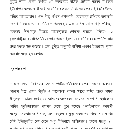
মুহূর্তে অন্য কোনো উপায়ে ওই সরবরাহের ঘাটতি মেটানো সম্ভব না।তবে
ইউরোপের দেশগুলো ধীরে ধীরে রাশিয়ার জ্বালানি খাতের ওপর এই নির্ভরশীলতা
কমিয়ে আনতে চায়। বেশ কিছু পশ্চিমা কোম্পানি এরইমধ্যে রাশিয়ার জ্বালানি
কোম্পানি থেকে তাদের বিনিয়োগ প্রত্যাহার এবং রাশিয়া থেকে পণ্য পরিবহন
বয়কটের সিদ্ধান্ত নিয়েছে।আলেক্সান্ডার নোভাক বলছেন, ইউরোপ ও
যুক্তরাষ্ট্রের আরোপিত নিষেধাজ্ঞার প্রভাব ইতোমধ্যে রাশিয়ার কোম্পানিগুলোর
ওপর পড়তে শুরু করেছে। তবে চুক্তি অনুযায়ী রাশিয়া এখনও ইউরোপে গ্যাস
সরবরাহ অব্যাহত রেখেছে।
‘
ব্যাপক চাপ
’
নোভাক বলেন, “রাশিয়ার তেল ও পেট্রোকেমিকেলের ওপর সম্ভাব্য অবরোধ
আরোপ নিয়ে যেসব বিবৃতি ও আলোচনা আমরা শুনতে পাচ্ছি তাতে আমরা
উদ্বিগ্ন। আমরা দেখছি যে আমাদের অংদারেরা, জাহাজ কোম্পানি, ব্যাংক ও
আর্থিক প্রতিষ্ঠানগুলো ব্যাপক চাপের মুখে পড়েছে।”জাতিসংঘের শরণার্থী
সংস্থা সোমবার জানিয়েছে, ২৪ ফেব্রুয়ারি যুদ্ধ শুরুর পর থেকে ১৭ লাখের
বেশি ইউক্রেনীয় দেশ ছেড়ে মধ্য ইউরোপে পালিয়েছে। তাদের মধ্যে ১০
লাখের বেশি মানুষ আশ্রয় নিয়েছে প্রতিবেশী পোল্যান্ডে।ক্রেমলিনের মুখপাত্র