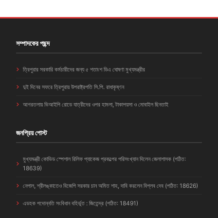
সম্পাদকের পছন্দ
ত্রিপুরার সরকারি কর্মচারীদের জন্য ৫ শতাংশ ডিএ ঘোষণা মুখ্যমন্ত্রীর
দুই দিনের সফরে ত্রিপুরায় উপরাষ্ট্রপতি সি.পি. রাধাকৃষ্ণন
আগরতলায় ভিআইপি রোডে যাত্রীদের ওপর হামলা, টাকাপয়সা ও মোবাইল ছিনতাই
জনপ্রিয় পোস্ট
মুখ্যমন্ত্রী কোভিড স্পেশাল রিলিফ প্যাকেজ প্রকল্পের পরিসংখ্যান দিলেন জেলাশাসক (পঠিত:
18639)
নেপাল, শ্রীলঙ্কাতেও বিজেপি সরকার চান অমিত শাহ, দাবি করলেন বিপ্লব দেব (পঠিত: 18626)
এডহক পদোন্নতি সংবিধান বহির্ভূত : জিতেন্দ্র (পঠিত: 18491)