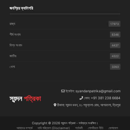
জনপ্রিয় ক্যাটাগরি
রাজ্য
17973
শীর্ষ সংবাদ
8346
বিশ্ব সংবাদ
4437
জাতীয়
4322
খেলা
3263
ইমেইল: syandanpatrika@gmail.com
স্যন্দন
পত্রিকা
ফোন: +91 381 238 6684
ঠিকানা: স্যন্দন ভবন, ৪১ শকুন্তলা রোড, আগরতলা, ত্রিপুরা
Copyright © 2026 স্যান্দন পত্রিকা - সর্বস্বত্ব সংরক্ষিত।
আমাদের সম্পর্কে
দাবি পরিত্যাগ (Disclaimer)
শর্তাবলী
গোপনীয়তা নীতি
যোগাযোগ