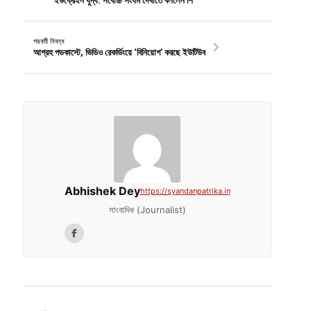
ইউক্রেইন যুদ্ধ: সর্বোচ্চ সংযম দেখাতে বললেন শি
পরবর্তী নিবন্ধ
আগ্রহ পডকাস্টে, ভিডিও রেকর্ডিংয়ে ‘বিনিয়োগ’ করছে ইউটিউব
Abhishek Dey
https://syandanpatrika.in
সাংবাদিক (Journalist)