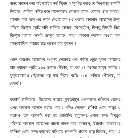
জন্য স্থাপন করা পাইপলাইন নর্ড স্ট্রিম ২ স্থগিত করার যে সিদ্ধান্ত জার্মানি
নিয়েছে, সেদিকে ইঙ্গিত করে আলেক্সান্ডার নোভাক বলেন, তেলের ওপর অবরোধ
আরোপ করা হলে এর জবাব দেওয়া হবে।এ ধরনের অবরোধ আরোপের জন্য
পশ্চিমা বিশ্বের প্রতি দাবি জানিয়ে আসছে ইউক্রেইন, কিন্তু বিষয়টি নিয়ে
বিশ্বের অনেক দেশেই উদ্বেগ রয়েছে, কারণ সেরকম পদক্ষেপ নেওয়া হলে
আন্তর্জাতিক বাজারে তার প্রভাব হবে ব্যাপক।
এমন অবরোধ আরোপের শঙ্কায় সোমবার এক পর্যায়ে ব্রেন্ট ক্রুড অয়েলের
দাম ব্যারেল প্রতি ১৩৯ ডলারে পৌঁছায়, যা গত ১৪ বছরের মধ্যে সর্বোচ্চ।
যুক্তরাজ্যেও পেট্রলের গড় দাম লিটার প্রতি ১৫৫ পেনিতে পৌঁছেছে, যা
রেকর্ড।
রয়টার্স জানিয়েছে, মিত্রদের ছাড়াই যুক্তরাষ্ট্র এককভাবে রাশিয়ার তেলের
ওপর অবরোধ আরোপ করতে পারে। যদিও সেদেশে রাশিয়া থেকে মাত্র ৩
শতাংশ তেল আমদানি করা হয়।জার্মানির চ্যান্সেলর ওলাফ শুলজ বিস্তৃত
পরিসরে অবরোধ আরোপের ধারণা নাকচ করে বলেছেন, ইউরোপ অবরোধের
তালিকা থেকে সঙ্গত কারণেই রাশিয়ার জ্বালানি খাতকে ছাড় দিয়েছে, কারণ এ