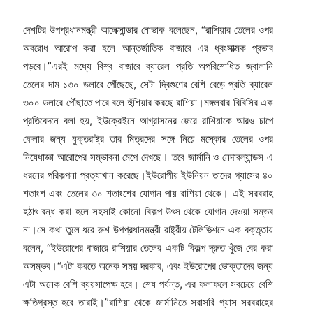
দেশটির উপপ্রধানমন্ত্রী আলেক্সান্ডার নোভাক বলেছেন, “রাশিয়ার তেলের ওপর
অবরোধ আরোপ করা হলে আন্তর্জাতিক বাজারে এর ধ্বংসাত্মক প্রভাব
পড়বে।”এরই মধ্যে বিশ্ব বাজারে ব্যারেল প্রতি অপরিশোধিত জ্বালানি
তেলের দাম ১৩০ ডলারে পৌঁছেছে, সেটা দ্বিগুণের বেশি বেড়ে প্রতি ব্যারেল
৩০০ ডলারে পৌঁছাতে পারে বলে হুঁশিয়ার করছে রাশিয়া।মঙ্গলবার বিবিসির এক
প্রতিবেদনে বলা হয়, ইউক্রেইনে আগ্রাসনের জেরে রাশিয়াকে আরও চাপে
ফেলার জন্য যুক্তরাষ্ট্র তার মিত্রদের সঙ্গে নিয়ে মস্কোর তেলের ওপর
নিষেধাজ্ঞা আরোপের সম্ভাবনা মেপে দেখছে। তবে জার্মানি ও নেদারল্যান্ডস এ
ধরনের পরিকল্পনা প্রত্যাখান করেছে।ইউরোপীয় ইউনিয়ন তাদের গ্যাসের ৪০
শতাংশ এবং তেলের ৩০ শতাংশের যোগান পায় রাশিয়া থেকে। এই সরবরাহ
হঠাৎ বন্ধ করা হলে সহসাই কোনো বিকল্প উৎস থেকে যোগান দেওয়া সম্ভব
না।সে কথা তুলে ধরে রুশ উপপ্রধানমন্ত্রী রাষ্ট্রীয় টেলিভিশনে এক বক্তৃতায়
বলেন, “ইউরোপের বাজারে রাশিয়ার তেলের একটি বিকল্প দ্রুত খুঁজে বের করা
অসম্ভব।“এটা করতে অনেক সময় দরকার, এবং ইউরোপের ভোক্তাদের জন্য
এটা অনেক বেশি ব্যয়সাপেক্ষ হবে। শেষ পর্যন্ত, এর ফলাফলে সবচেয়ে বেশি
ক্ষতিগ্রস্ত হবে তারাই।”রাশিয়া থেকে জার্মানিতে সরাসরি গ্যাস সরবরাহের