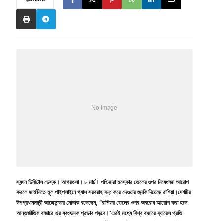
স্যন্দন ডিজিটাল ডেস্ক। আগরতলা। ৮ মার্চ। পশ্চিমারা মস্কোর তেলের ওপর নিষেধাজ্ঞা আরোপ
করলে জার্মানিতে মূল পাইপলাইনে গ্যাস সরবরাহ বন্ধ করে দেওয়ার হুমকি দিয়েছে রাশিয়া।দেশটির
উপপ্রধানমন্ত্রী আলেক্সান্ডার নোভাক বলেছেন, “রাশিয়ার তেলের ওপর অবরোধ আরোপ করা হলে
আন্তর্জাতিক বাজারে এর ধ্বংসাত্মক প্রভাব পড়বে।”এরই মধ্যে বিশ্ব বাজারে ব্যারেল প্রতি