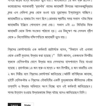
সাগরে ঝড়ের মধ্যে জাহাজটি ডুবে যায়। জাহাজটিতে ১৪ জন ক্রু ছিলেন।
কমোরোসের পতাকাবাহী ‘র‌্যাপ্টর’ নামের জাহাজটি মিশরের আলেকজান্দ্রিয়ার
বন্দর এল দেকিলা বন্দর থেকে রওনা হয়ে তুরস্কের ইস্তাম্বুলে যাচ্ছিল।
জাহাজটিতে ৬ হাজার টন লবণ ছিল।রোববার স্থানীয় সময় সকাল ৭টার দিকে
জাহাজটির ইঞ্জিনে গোলযোগ দেখা দেয়। সকাল ৮টা ২০ মিনিটের দিকে
জাহাজটি থেকে বিপদ সংকেত পাঠানো হয়। এর কিছুক্ষণ পর লেসবস দ্বীপ
থেকে ৮ কিলোমিটার দক্ষিণপশ্চিমে জাহাজটি ডুবে যায়।
গ্রিসের কোস্টগার্ডের এক কর্মকর্তা রয়টার্সকে বলেন, “বিকালে ওই এলাকা
থেকে একটি মৃতদেহ উদ্ধার করা হয়েছে।” তিনি জানান, একজনকে মিশরীয়
ক্রুকে হেলিকপ্টার যোগে উদ্ধার করে লেসবসের হাসপাতালে নিয়ে যাওয়া
হয়েছে। র‌্যাপ্টরের ১৪ জন ক্রু-র মধ্যে ৮ জন মিশরীয়, ৪ জন ভারতীয় এবং
২ জন সিরীয় বলে গ্রিসের কোস্টগার্ড জানিয়েছে।আটটি বাণিজ্যিক জাহাজ,
দুইটি হেলিকপ্টার ও গ্রিসের নৌবাহিনীর একটি যুদ্ধজাহাজ জীবিতদের খোঁজে
তল্লাশি ও উদ্ধার অভিযানে অংশ নিচ্ছে বলে ওই কর্মকর্তা জানিয়েছেন।
সাগর উত্তাল হওয়ায় উদ্ধারকাজে বিঘ্ন ঘটছে বলেও জানিয়েছেন তিনি।
State
TAGS