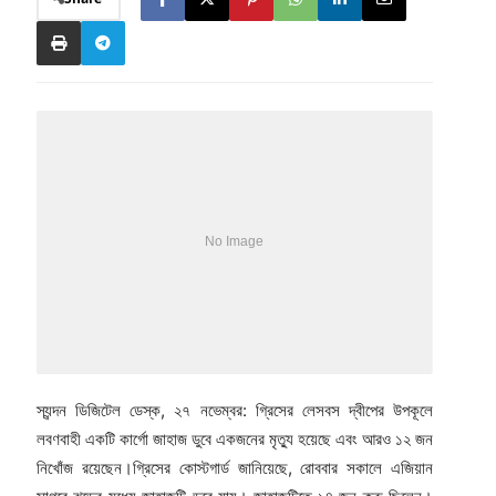
স্যন্দন ডিজিটেল ডেস্ক, ২৭ নভেম্বর: গ্রিসের লেসবস দ্বীপের উপকূলে
লবণবাহী একটি কার্গো জাহাজ ডুবে একজনের মৃত্যু হয়েছে এবং আরও ১২ জন
নিখোঁজ রয়েছেন।গ্রিসের কোস্টগার্ড জানিয়েছে, রোববার সকালে এজিয়ান