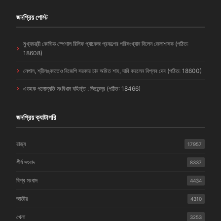
জনপ্রিয় পোস্ট
মুখ্যমন্ত্রী কোভিড স্পেশাল রিলিফ প্যাকেজ প্রকল্পের পরিসংখ্যান দিলেন জেলাশাসক (পঠিত:
18608)
নেপাল, শ্রীলঙ্কাতেও বিজেপি সরকার চান অমিত শাহ, দাবি করলেন বিপ্লব দেব (পঠিত: 18600)
এডহক পদোন্নতি সংবিধান বহির্ভূত : জিতেন্দ্র (পঠিত: 18466)
জনপ্রিয় ক্যাটাগরি
রাজ্য
17957
শীর্ষ সংবাদ
8337
বিশ্ব সংবাদ
4434
জাতীয়
4310
খেলা
3253