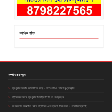
সর্বাধিক পঠিত
সম্পাদকের পছন্দ
ত্রিপুরার সরকারি কর্মচারীদের জন্য ৫ শতাংশ ডিএ ঘোষণা মুখ্যমন্ত্রীর
দুই দিনের সফরে ত্রিপুরায় উপরাষ্ট্রপতি সি.পি. রাধাকৃষ্ণন
আগরতলায় ভিআইপি রোডে যাত্রীদের ওপর হামলা, টাকাপয়সা ও মোবাইল ছিনতাই