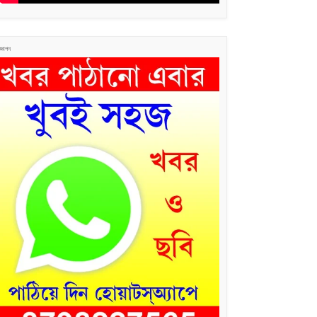
জ্ঞাপন