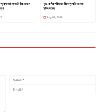
প্রকল্প সাইনবোর্ড! হীরা মডেল
মৃত রোগীর পরিবারের বিরুদ্ধে পাল্টা মামলা
মুখে
চিকিৎসকের
26
Aug 07, 2026