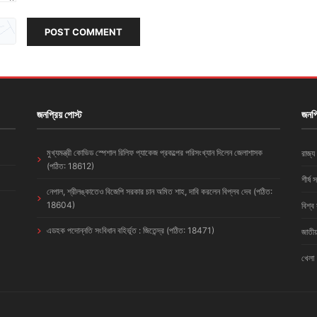
POST COMMENT
জনপ্রিয় পোস্ট
জনপ্
মুখ্যমন্ত্রী কোভিড স্পেশাল রিলিফ প্যাকেজ প্রকল্পের পরিসংখ্যান দিলেন জেলাশাসক
রাজ্য
(পঠিত: 18612)
শীর্ষ 
নেপাল, শ্রীলঙ্কাতেও বিজেপি সরকার চান অমিত শাহ, দাবি করলেন বিপ্লব দেব (পঠিত:
18604)
বিশ্ব
এডহক পদোন্নতি সংবিধান বহির্ভূত : জিতেন্দ্র (পঠিত: 18471)
জাতীয
খেলা