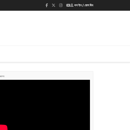
লগ ইন / যোগ দিন
জ্ঞাপন