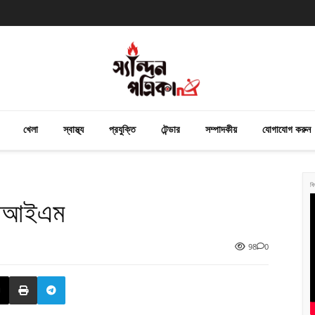
খেলা
স্বাস্থ্য
প্রযুক্তি
টেন্ডার
সম্পাদকীয়
যোগাযোগ করুন
বি
িপিআইএম
98
0