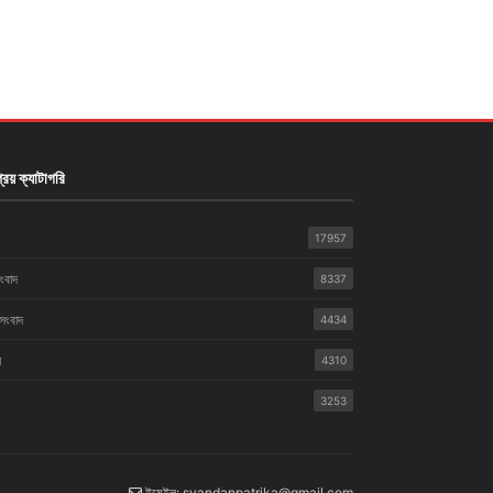
রিয় ক্যাটাগরি
17957
সংবাদ
8337
 সংবাদ
4434
়
4310
3253
ইমেইল: syandanpatrika@gmail.com