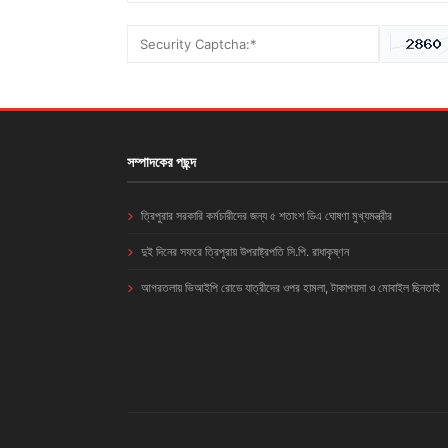
সম্পাদকের পছন্দ
ত্রিপুরার সরকারি কর্মচারীদের জন্য ৫ শতাংশ ডিএ ঘোষণা মুখ্যমন্ত্রীর
দুই দিনের সফরে ত্রিপুরায় উপরাষ্ট্রপতি সি.পি. রাধাকৃষ্ণন
আগরতলায় ভিআইপি রোডে যাত্রীদের ওপর হামলা, টাকাপয়সা ও মোবাইল ছিনতাই