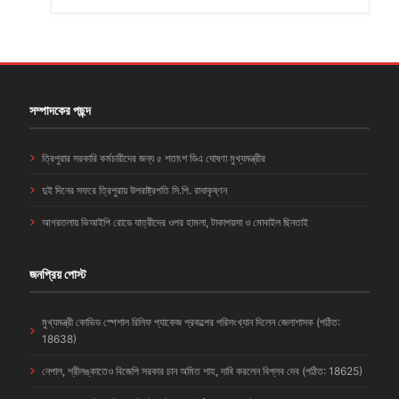
সম্পাদকের পছন্দ
ত্রিপুরার সরকারি কর্মচারীদের জন্য ৫ শতাংশ ডিএ ঘোষণা মুখ্যমন্ত্রীর
দুই দিনের সফরে ত্রিপুরায় উপরাষ্ট্রপতি সি.পি. রাধাকৃষ্ণন
আগরতলায় ভিআইপি রোডে যাত্রীদের ওপর হামলা, টাকাপয়সা ও মোবাইল ছিনতাই
জনপ্রিয় পোস্ট
মুখ্যমন্ত্রী কোভিড স্পেশাল রিলিফ প্যাকেজ প্রকল্পের পরিসংখ্যান দিলেন জেলাশাসক (পঠিত:
18638)
নেপাল, শ্রীলঙ্কাতেও বিজেপি সরকার চান অমিত শাহ, দাবি করলেন বিপ্লব দেব (পঠিত: 18625)