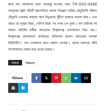
জানা যায় আগরতলা থেকে অমরপুর যাওয়ার সময় TR-03S-0486
নাম্বারের অল্টো গাড়িটি দ্রুতগতিতে থাকায় নিয়ন্ত্রণ হারিয়ে চেছুড়িমাই পরিমল
চৌমুহনি এলাকায় রাস্তার পাশে বিদ্যুতের খুঁটিতে সজোরে ধাক্কা মারে। এতে
আহত হয় সুব্রত রিয়াং, সেলিনা রিয়াং সহ অপর এক যুবক। যান দুর্ঘটনার পর
দমকল বাহিনীর কর্মীরা আহতদের বিশ্রামগঞ্জ হাসপাতালে নিয়ে যায়।
বিশ্রামগঞ্জ হাসপাতালে কর্তব্যরত চিকিৎসক জানান আহতদের অবস্থা
স্থিতিশীল। তবে একজনের কাধে আঘাত লেগেছে। তাদের সকলকে জিবি
হাসপাতালের রেফার করে দেওয়া হয়েছে।
Tripura
TAGS
Share