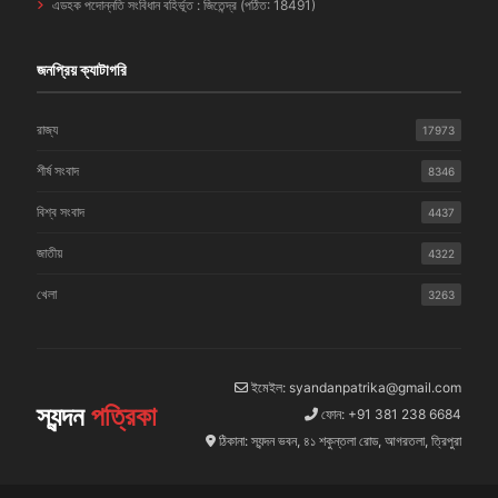
এডহক পদোন্নতি সংবিধান বহির্ভূত : জিতেন্দ্র (পঠিত: 18491)
জনপ্রিয় ক্যাটাগরি
রাজ্য
17973
শীর্ষ সংবাদ
8346
বিশ্ব সংবাদ
4437
জাতীয়
4322
খেলা
3263
ইমেইল: syandanpatrika@gmail.com
স্যন্দন
পত্রিকা
ফোন: +91 381 238 6684
ঠিকানা: স্যন্দন ভবন, ৪১ শকুন্তলা রোড, আগরতলা, ত্রিপুরা