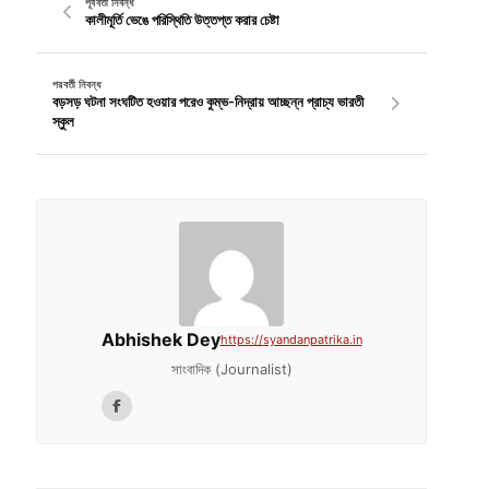
পূর্ববর্তী নিবন্ধ
কালীমূর্তি ভেঙে পরিস্থিতি উত্তপ্ত করার চেষ্টা
পরবর্তী নিবন্ধ
বড়সড় ঘটনা সংঘটিত হওয়ার পরেও কুম্ভ-নিদ্রায় আচ্ছন্ন প্রাচ্য ভারতী
স্কুল
Abhishek Dey
https://syandanpatrika.in
সাংবাদিক (Journalist)