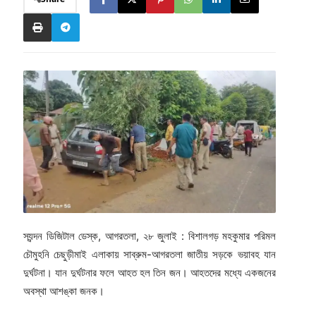
স্যন্দন ডিজিটাল ডেস্ক, আগরতলা, ২৮ জুলাই : বিশালগড় মহকুমার পরিমল
চৌমুহনি চেছুড়ীমাই এলাকায় সাব্রুম-আগরতলা জাতীয় সড়কে ভয়াবহ যান
দুর্ঘটনা। যান দুর্ঘটনার ফলে আহত হল তিন জন। আহতদের মধ্যে একজনের
অবস্থা আশঙ্কা জনক।