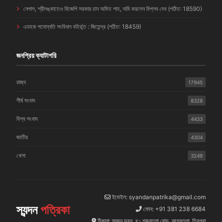
নেপাল, শ্রীলঙ্কাতেও বিজেপি সরকার চান অমিত শাহ, দাবি করলেন বিপ্লব দেব (পঠিত: 18590)
এডহক পদোন্নতি সংবিধান বহির্ভূত : জিতেন্দ্র (পঠিত: 18459)
জনপ্রিয় ক্যাটাগরি
রাজ্য
17945
শীর্ষ সংবাদ
8328
বিশ্ব সংবাদ
4433
জাতীয়
4304
খেলা
3249
ইমেইল: syandanpatrika@gmail.com
স্যন্দন
পত্রিকা
ফোন: +91 381 238 6684
ঠিকানা: স্যন্দন ভবন, ৪১ শকুন্তলা রোড, আগরতলা, ত্রিপুরা