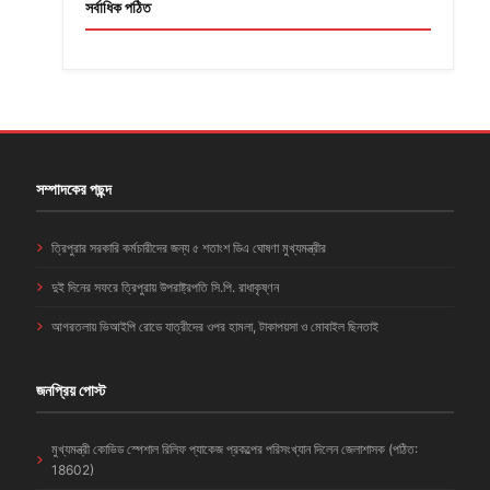
সর্বাধিক পঠিত
সম্পাদকের পছন্দ
ত্রিপুরার সরকারি কর্মচারীদের জন্য ৫ শতাংশ ডিএ ঘোষণা মুখ্যমন্ত্রীর
দুই দিনের সফরে ত্রিপুরায় উপরাষ্ট্রপতি সি.পি. রাধাকৃষ্ণন
আগরতলায় ভিআইপি রোডে যাত্রীদের ওপর হামলা, টাকাপয়সা ও মোবাইল ছিনতাই
জনপ্রিয় পোস্ট
মুখ্যমন্ত্রী কোভিড স্পেশাল রিলিফ প্যাকেজ প্রকল্পের পরিসংখ্যান দিলেন জেলাশাসক (পঠিত:
18602)