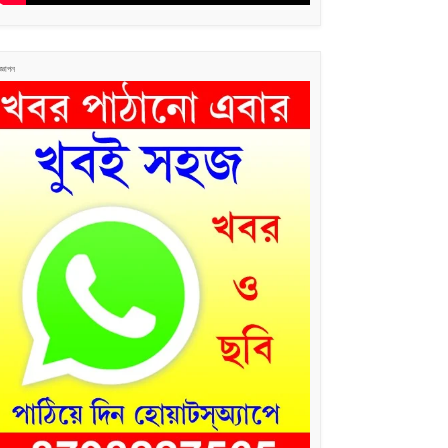
জ্ঞাপন