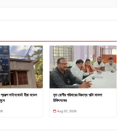
প্রকল্প সাইনবোর্ড! হীরা মডেল
মৃত রোগীর পরিবারের বিরুদ্ধে পাল্টা মামলা
মুখে
চিকিৎসকের
26
Aug 07, 2026