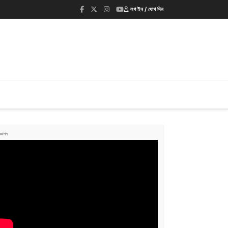
লগ ইন / যোগ দিন
জ্ঞাপন