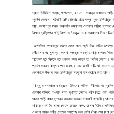
স্যন্দন ডিজিটাল ডেস্ক, আগরতলা, ২০ মে : মদমত্ত অবস্থায় গাড়ি 
প্রদিপ দেবনাথ। ঘটনাটি ঘটে সোমবার রাতে কল্যাণপুর-তেলিয়ামুড
যায়, কল্যাণপুর থানার অন্তর্গত কমলনগর এলাকার বাসিন্দা সুশান্
নিজের ব্যক্তিগত গাড়ি নিয়ে তেলিয়ামুড়া থেকে কমলনগর নিজ বাড়ির উ
অপরদিকে মোহরছড়া বাজার থেকে পায়ে হেটে নিজ বাড়ির উদ্দেশ্যে
পৌঁছানোর পর সুশান্ত দেবনাথ মদমত্ত অবস্থায় গাড়ি চালাতে গিয়ে
অনেকটা দূরে ছিটকে পরে গুরুতর ভাবে আহত হয় প্রদিপ দেবনাথ। স্থানী
প্রদিপ দেবনাথ রাস্তায় পরে রয়েছে। আর একটি গাড়ি ঘটনাস্থলে দুর্
দেবনাথকে উদ্ধার করে তেলিয়ামুড়া মহকুমা হাসপাতালে নিয়ে যান।
কিন্তু হাসপাতালে কর্তব্যরত চিকিৎসক পরীক্ষা নিরীক্ষার পর প্র
দেবনাথ বাড়িতে যাওয়ার সময় সুশান্ত দেবনাথ গাড়ি নিয়ে এসে প
ঘাতক গাড়ি চালক সুশান্ত দেবনাথ একজন সরকারি কর্মচারী। ঘটনার পর
গাড়িতে একাধিক মদের বোতল রয়েছে বলেও জানান তিনি। এইদিকে 
একাংশ শাসক দলীয় নেতাকে ম্যানেজ করে গোটা ঘটনা ধামা চাপা দেওয