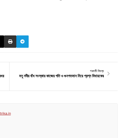
পরবর্তী নিবন্ধ
ারধর
মনু নদীর বাঁধ সংস্কার কাজের গতি ও গুনগতমান নিয়ে প্রশ্ন বিধায়কের
rika.in