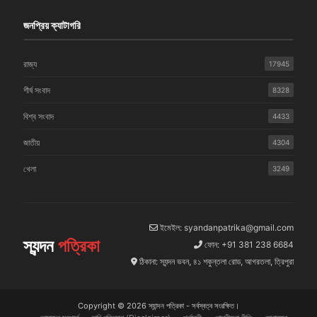
জনপ্রিয় ক্যাটাগরি
রাজ্য
17945
শীর্ষ সংবাদ
8328
বিশ্ব সংবাদ
4433
জাতীয়
4304
খেলা
3249
ইমেইল: syandanpatrika@gmail.com
স্যন্দন
পত্রিকা
ফোন: +91 381 238 6684
ঠিকানা: স্যন্দন ভবন, ৪১ শকুন্তলা রোড, আগরতলা, ত্রিপুরা
Copyright © 2026 স্যান্দন পত্রিকা - সর্বস্বত্ব সংরক্ষিত।