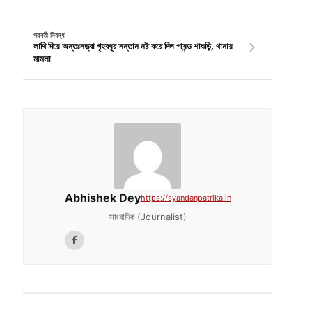
পরবর্তী নিবন্ধ
লাথি দিয়ে অন্তঃসত্ত্বা গৃহবধূর সন্তান নষ্ট করে দিল পাষন্ড শাশুড়ি, থানায়
মামলা
Abhishek Dey
https://syandanpatrika.in
সাংবাদিক (Journalist)