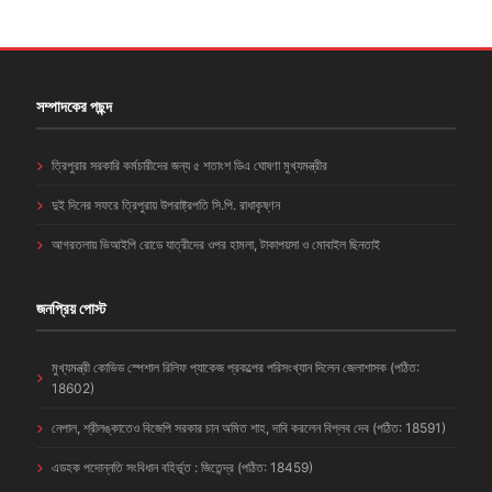
সম্পাদকের পছন্দ
ত্রিপুরার সরকারি কর্মচারীদের জন্য ৫ শতাংশ ডিএ ঘোষণা মুখ্যমন্ত্রীর
দুই দিনের সফরে ত্রিপুরায় উপরাষ্ট্রপতি সি.পি. রাধাকৃষ্ণন
আগরতলায় ভিআইপি রোডে যাত্রীদের ওপর হামলা, টাকাপয়সা ও মোবাইল ছিনতাই
জনপ্রিয় পোস্ট
মুখ্যমন্ত্রী কোভিড স্পেশাল রিলিফ প্যাকেজ প্রকল্পের পরিসংখ্যান দিলেন জেলাশাসক (পঠিত:
18602)
নেপাল, শ্রীলঙ্কাতেও বিজেপি সরকার চান অমিত শাহ, দাবি করলেন বিপ্লব দেব (পঠিত: 18591)
এডহক পদোন্নতি সংবিধান বহির্ভূত : জিতেন্দ্র (পঠিত: 18459)