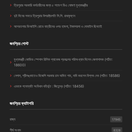
ত্রিপুরার সরকারি কর্মচারীদের জন্য ৫ শতাংশ ডিএ ঘোষণা মুখ্যমন্ত্রীর
দুই দিনের সফরে ত্রিপুরায় উপরাষ্ট্রপতি সি.পি. রাধাকৃষ্ণন
আগরতলায় ভিআইপি রোডে যাত্রীদের ওপর হামলা, টাকাপয়সা ও মোবাইল ছিনতাই
জনপ্রিয় পোস্ট
মুখ্যমন্ত্রী কোভিড স্পেশাল রিলিফ প্যাকেজ প্রকল্পের পরিসংখ্যান দিলেন জেলাশাসক (পঠিত:
18600)
নেপাল, শ্রীলঙ্কাতেও বিজেপি সরকার চান অমিত শাহ, দাবি করলেন বিপ্লব দেব (পঠিত: 18586)
এডহক পদোন্নতি সংবিধান বহির্ভূত : জিতেন্দ্র (পঠিত: 18456)
জনপ্রিয় ক্যাটাগরি
রাজ্য
17945
শীর্ষ সংবাদ
8328