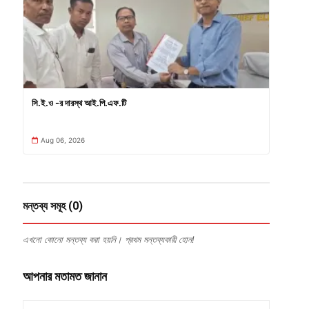
সি.ই.ও -র দারস্থ আই.পি.এফ.টি
Aug 06, 2026
মন্তব্য সমূহ (0)
এখনো কোনো মন্তব্য করা হয়নি। প্রথম মন্তব্যকারী হোন!
আপনার মতামত জানান