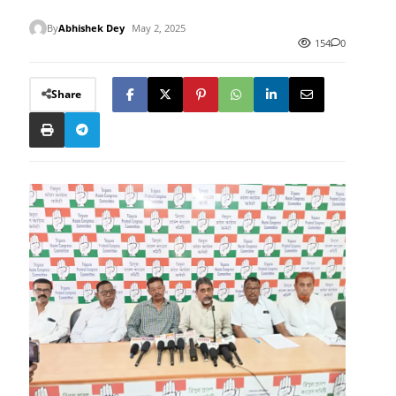
By
Abhishek Dey
May 2, 2025
154
0
Share