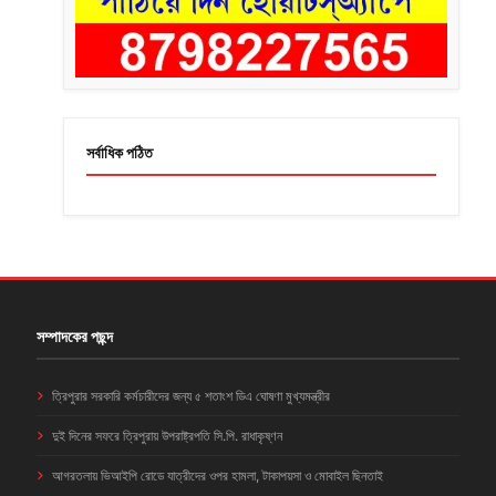
সর্বাধিক পঠিত
সম্পাদকের পছন্দ
ত্রিপুরার সরকারি কর্মচারীদের জন্য ৫ শতাংশ ডিএ ঘোষণা মুখ্যমন্ত্রীর
দুই দিনের সফরে ত্রিপুরায় উপরাষ্ট্রপতি সি.পি. রাধাকৃষ্ণন
আগরতলায় ভিআইপি রোডে যাত্রীদের ওপর হামলা, টাকাপয়সা ও মোবাইল ছিনতাই