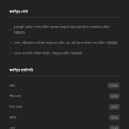
জনপ্রিয় পোস্ট
মুখ্যমন্ত্রী কোভিড স্পেশাল রিলিফ প্যাকেজ প্রকল্পের পরিসংখ্যান দিলেন জেলাশাসক (পঠিত:
18600)
নেপাল, শ্রীলঙ্কাতেও বিজেপি সরকার চান অমিত শাহ, দাবি করলেন বিপ্লব দেব (পঠিত: 18586)
এডহক পদোন্নতি সংবিধান বহির্ভূত : জিতেন্দ্র (পঠিত: 18456)
জনপ্রিয় ক্যাটাগরি
রাজ্য
17945
শীর্ষ সংবাদ
8328
বিশ্ব সংবাদ
4433
জাতীয়
4304
খেলা
3249