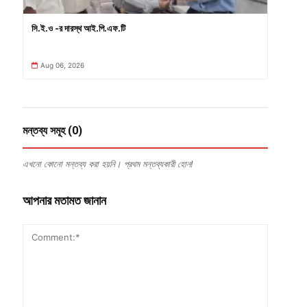
সি.ই.ও -র দারস্থ আই.পি.এফ.টি
Aug 06, 2026
মন্তব্য সমূহ (0)
এখনো কোনো মন্তব্য করা হয়নি। প্রথম মন্তব্যকারী হোন!
আপনার মতামত জানান