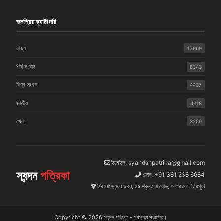
জনপ্রিয় ক্যাটাগরি
রাজ্য
17969
শীর্ষ সংবাদ
8343
বিশ্ব সংবাদ
4437
জাতীয়
4318
খেলা
3259
ইমেইল: syandanpatrika@gmail.com
স্যন্দন
পত্রিকা
ফোন: +91 381 238 6684
ঠিকানা: স্যন্দন ভবন, ৪১ শকুন্তলা রোড, আগরতলা, ত্রিপুরা
Copyright © 2026 স্যান্দন পত্রিকা - সর্বস্বত্ব সংরক্ষিত।