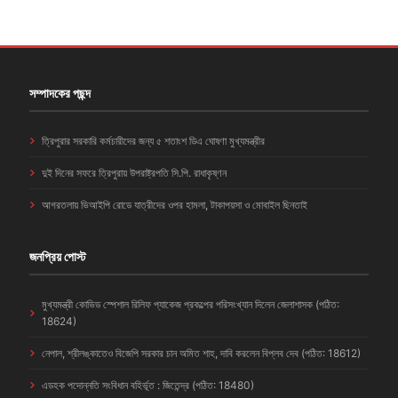
সম্পাদকের পছন্দ
ত্রিপুরার সরকারি কর্মচারীদের জন্য ৫ শতাংশ ডিএ ঘোষণা মুখ্যমন্ত্রীর
দুই দিনের সফরে ত্রিপুরায় উপরাষ্ট্রপতি সি.পি. রাধাকৃষ্ণন
আগরতলায় ভিআইপি রোডে যাত্রীদের ওপর হামলা, টাকাপয়সা ও মোবাইল ছিনতাই
জনপ্রিয় পোস্ট
মুখ্যমন্ত্রী কোভিড স্পেশাল রিলিফ প্যাকেজ প্রকল্পের পরিসংখ্যান দিলেন জেলাশাসক (পঠিত:
18624)
নেপাল, শ্রীলঙ্কাতেও বিজেপি সরকার চান অমিত শাহ, দাবি করলেন বিপ্লব দেব (পঠিত: 18612)
এডহক পদোন্নতি সংবিধান বহির্ভূত : জিতেন্দ্র (পঠিত: 18480)