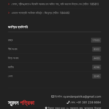
নেপাল, শ্রীলঙ্কাতেও বিজেপি সরকার চান অমিত শাহ, দাবি করলেন বিপ্লব দেব (পঠিত: 18581)
এডহক পদোন্নতি সংবিধান বহির্ভূত : জিতেন্দ্র (পঠিত: 18446)
জনপ্রিয় ক্যাটাগরি
রাজ্য
17933
শীর্ষ সংবাদ
8322
বিশ্ব সংবাদ
4433
জাতীয়
4296
খেলা
3245
ইমেইল: syandanpatrika@gmail.com
স্যন্দন
পত্রিকা
ফোন: +91 381 238 6684
ঠিকানা: স্যন্দন ভবন, ৪১ শকুন্তলা রোড, আগরতলা, ত্রিপুরা