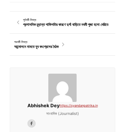
পূর্ববর্তী নিবন্ধ
প্রশাসনিক চূড়ান্ত গাফিলতির কারণে দুর্গা বাড়িতে নবমী পূজা হলো দেরিতে
পরবর্তী নিবন্ধ
আন্দোলনে নামতে যুব কংগ্রেসের বৈঠক
Abhishek Dey
https://syandanpatrika.in
সাংবাদিক (Journalist)