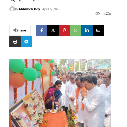
By
Abhishek Dey
April 6, 2025
166
0
Share