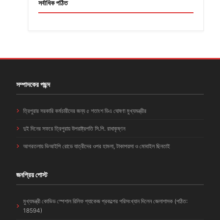
সর্বাধিক পঠিত
সম্পাদকের পছন্দ
ত্রিপুরার সরকারি কর্মচারীদের জন্য ৫ শতাংশ ডিএ ঘোষণা মুখ্যমন্ত্রীর
দুই দিনের সফরে ত্রিপুরায় উপরাষ্ট্রপতি সি.পি. রাধাকৃষ্ণন
আগরতলায় ভিআইপি রোডে যাত্রীদের ওপর হামলা, টাকাপয়সা ও মোবাইল ছিনতাই
জনপ্রিয় পোস্ট
মুখ্যমন্ত্রী কোভিড স্পেশাল রিলিফ প্যাকেজ প্রকল্পের পরিসংখ্যান দিলেন জেলাশাসক (পঠিত:
18594)