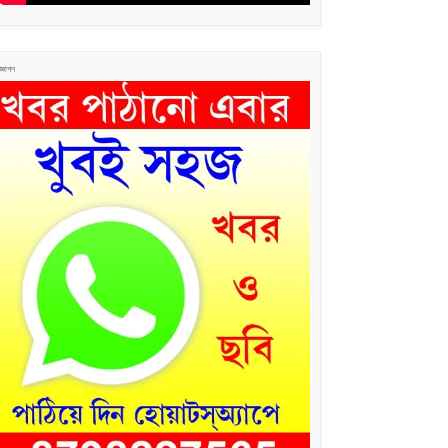
জ্ঞাপন