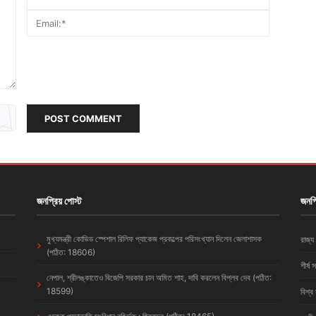
POST COMMENT
জনপ্রিয় পোস্ট
জনপ্
মুখ্যমন্ত্রী কোভিড স্পেশাল রিলিফ প্যাকেজ প্রকল্পের পরিসংখ্যান দিলেন জেলাশাসক
রাজ্য
(পঠিত: 18606)
শীর্ষ 
নেপাল, শ্রীলঙ্কাতেও বিজেপি সরকার চান অমিত শাহ, দাবি করলেন বিপ্লব দেব (পঠিত:
18599)
বিশ্ব