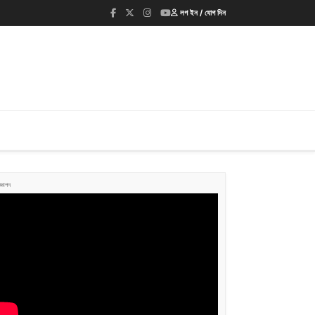
লগ ইন / যোগ দিন
জ্ঞাপন