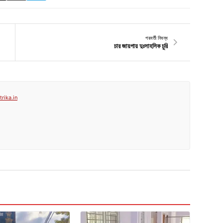
পরবর্তী নিবন্ধ
চার জায়গায় দুঃসাহসিক চুরি
rika.in