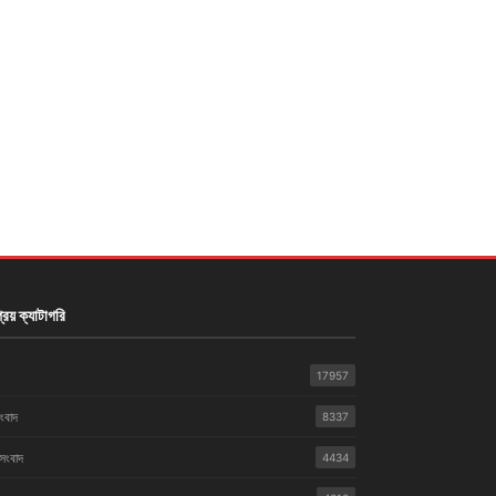
রিয় ক্যাটাগরি
17957
সংবাদ
8337
 সংবাদ
4434