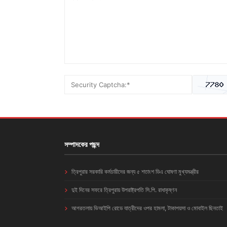
সম্পাদকের পছন্দ
ত্রিপুরার সরকারি কর্মচারীদের জন্য ৫ শতাংশ ডিএ ঘোষণা মুখ্যমন্ত্রীর
দুই দিনের সফরে ত্রিপুরায় উপরাষ্ট্রপতি সি.পি. রাধাকৃষ্ণন
আগরতলায় ভিআইপি রোডে যাত্রীদের ওপর হামলা, টাকাপয়সা ও মোবাইল ছিনতাই