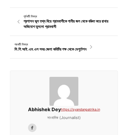
পূর্ববর্তী নিবন্ধ
প্রশাসন ভুল তথ্য দিয়ে গ্রামবাসীকে পানীয় জল থেকে বঞ্চিত করে রাখার
অভিযোগ তুললো গ্রামবাসী
পরবর্তী নিবন্ধ
সি.পি.আই.এম.এল সদর জেলা কমিটির পক্ষ থেকে ডেপুটেশন
Abhishek Dey
https://syandanpatrika.in
সাংবাদিক (Journalist)