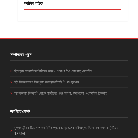
সর্বাধিক পঠিত
সম্পাদকের পছন্দ
ত্রিপুরার সরকারি কর্মচারীদের জন্য ৫ শতাংশ ডিএ ঘোষণা মুখ্যমন্ত্রীর
দুই দিনের সফরে ত্রিপুরায় উপরাষ্ট্রপতি সি.পি. রাধাকৃষ্ণন
আগরতলায় ভিআইপি রোডে যাত্রীদের ওপর হামলা, টাকাপয়সা ও মোবাইল ছিনতাই
জনপ্রিয় পোস্ট
মুখ্যমন্ত্রী কোভিড স্পেশাল রিলিফ প্যাকেজ প্রকল্পের পরিসংখ্যান দিলেন জেলাশাসক (পঠিত:
18594)