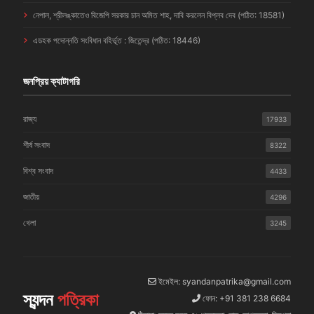
নেপাল, শ্রীলঙ্কাতেও বিজেপি সরকার চান অমিত শাহ, দাবি করলেন বিপ্লব দেব (পঠিত: 18581)
এডহক পদোন্নতি সংবিধান বহির্ভূত : জিতেন্দ্র (পঠিত: 18446)
জনপ্রিয় ক্যাটাগরি
রাজ্য
17933
শীর্ষ সংবাদ
8322
বিশ্ব সংবাদ
4433
জাতীয়
4296
খেলা
3245
ইমেইল: syandanpatrika@gmail.com
স্যন্দন
পত্রিকা
ফোন: +91 381 238 6684