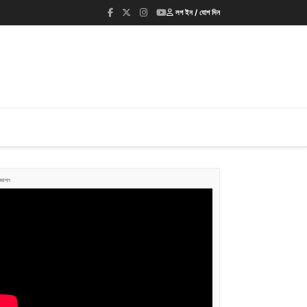
লগ ইন / যোগ দিন
জ্ঞাপন