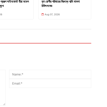
প্রকল্প সাইনবোর্ড! হীরা মডেল
মৃত রোগীর পরিবারের বিরুদ্ধে পাল্টা মামলা
মুখে
চিকিৎসকের
26
Aug 07, 2026