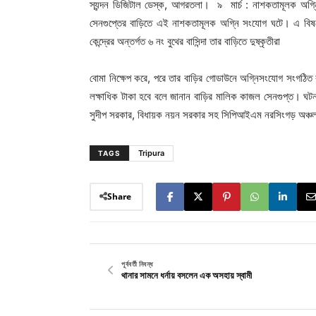
স্যন্দন ডিজিটাল ডেস্ক, আগরতলা। ৯ মার্চ : নাশকতামূলক অগ্
সেনগুপ্তের বাড়িতে এই নাশকতামূলক অগ্নি সংযোগ ঘটে। এ বিষয়
কেন্দ্রের অন্তর্গত ৬ নং বুথের বাসিন্দা তার বাড়িতে দুষ্কৃতীরা
বোমা নিক্ষেপ করে, পরে তার বাড়ির গোডাউনে অগ্নিসংযোগ সংগঠিত করে
লক্ষাধিক টাকা হবে বলে জানান বাড়ির মালিক কাজল সেনগুপ্ত। ঘটনার
সুদীপ সরকার, বিধায়ক নয়ন সরকার সহ সিপিআইএম নরসিংগড় অঞ্চল ক
Tripura
TAGS
Share
পূর্ববর্তী নিবন্ধ
থানার সামনে ধর্নায় বসলেন এক অসহায় স্বামী