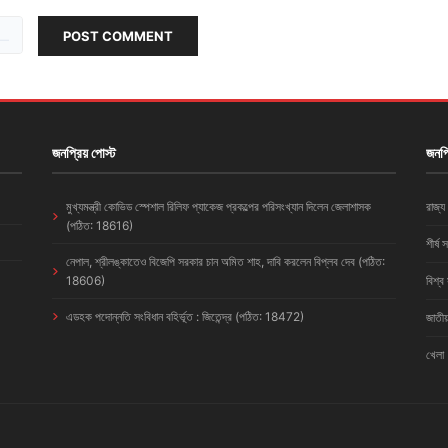
POST COMMENT
জনপ্রিয় পোস্ট
জনপ্
মুখ্যমন্ত্রী কোভিড স্পেশাল রিলিফ প্যাকেজ প্রকল্পের পরিসংখ্যান দিলেন জেলাশাসক
রাজ্য
(পঠিত: 18616)
শীর্ষ 
নেপাল, শ্রীলঙ্কাতেও বিজেপি সরকার চান অমিত শাহ, দাবি করলেন বিপ্লব দেব (পঠিত:
18606)
বিশ্ব
এডহক পদোন্নতি সংবিধান বহির্ভূত : জিতেন্দ্র (পঠিত: 18472)
জাতীয
খেলা