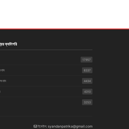
রিয় ক্যাটাগরি
17957
সংবাদ
8337
 সংবাদ
4434
়
4310
3253
ইমেইল: syandanpatrika@gmail.com