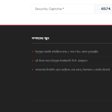
সম্পাদকের পছন্দ
ত্রিপুরার সরকারি কর্মচারীদের জন্য ৫ শতাংশ ডিএ ঘোষণা মুখ্যমন্ত্রীর
দুই দিনের সফরে ত্রিপুরায় উপরাষ্ট্রপতি সি.পি. রাধাকৃষ্ণন
আগরতলায় ভিআইপি রোডে যাত্রীদের ওপর হামলা, টাকাপয়সা ও মোবাইল ছিনতাই