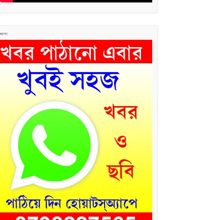
জ্ঞাপন