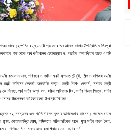
র সাথে বৃহস্পতিবার মুখ্যমন্ত্রী প্রফেসর ডাঃ মানিক সাহার উপস্থিতিতে ত্রিপুরা
য সরকারের পক্ষ থেকে অর্থ কমিশনের চেয়ারম্যান ড. অরবিন্দ পানাগড়িয়ার হাতে একটি
ৎ মন্ত্রী রতনলাল নাথ, পরিবহন ও পর্যটন মন্ত্রী সুশান্ত চৌধুরী, শিল্প ও বাণিজ্য মন্ত্রী
 মন্ত্রী অনিমেষ দেববর্মা, জনজাতি কল্যাণ মন্ত্রী বিকাশ দেববর্মা, সমবায় মন্ত্রী
ে কে সিনহা, অর্থ সচিব অপূর্ব রায়, সচিব অভিষেক সিং, সচিব কিরণ গিত্যে, সচিব
্য প্রশাসনের উচ্চপদস্থ আধিকারিকরা উপস্থিত ছিলেন।
ার নেতৃত্বে ১২ সদস্যদের এক প্রতিনিধিদল বুধবার আগরতলায় আসেন। প্রতিনিধিদলে
ন্ডা, সোম্যকান্তি ঘোষ, কমিশনের সচিব হৃত্বিক পান্ডে, যুগ্ম সচিব রাহুল জৈন,
কুমার, পিপিএস মীনা মহেন্দু এবং ক্যাশিয়ার রাজেশ কুমার শর্মা।