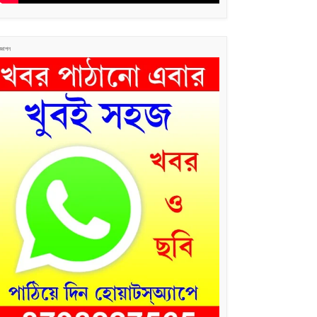
জ্ঞাপন