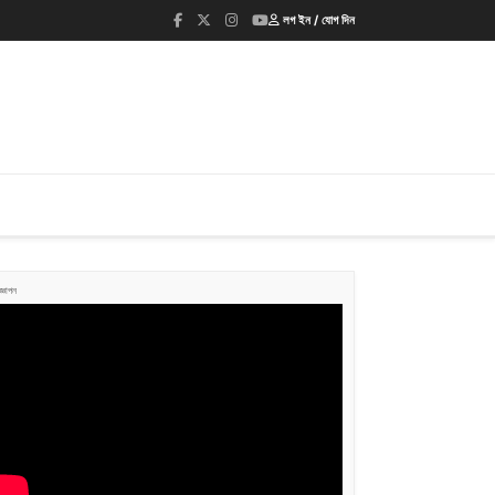
লগ ইন / যোগ দিন
জ্ঞাপন