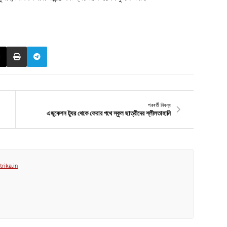
পরবর্তী নিবন্ধ
এডুকেশন ট্যুর থেকে ফেরার পথে স্কুল ছাত্রীদের শ্লীলতাহানি
rika.in