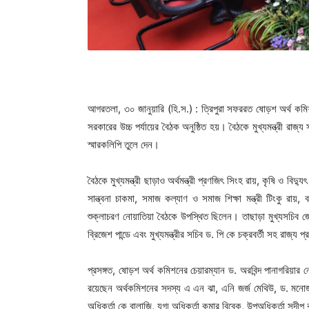
আগরতলা, ৩০ জানুয়ারি (হি.স.) : ত্রিপুরা সফররত ষোড়শ অর্থ কমিশনে
সরকারের উচ্চ পর্যায়ের বৈঠক অনুষ্ঠিত হয়। বৈঠকে মুখ্যমন্ত্রী রাজ্
স্মারকলিপি তুলে দেন।
বৈঠকে মুখ্যমন্ত্রী ছাড়াও অর্থমন্ত্রী প্রণজিৎ সিংহ রায়, কৃষি ও বিদ্যু
সান্ত্বনা চাকমা, সমাজ কল্যাণ ও সমাজ শিক্ষা মন্ত্রী টিংকু রায়, বন
শুক্লাচরণ নোয়াতিয়া বৈঠকে উপস্থিত ছিলেন। তাছাড়া মুখ্যসচিব জ
ব্রিজেশ পান্ডে এবং মুখ্যমন্ত্রীর সচিব ড. পি কে চক্রবর্তী সহ রাজ
প্রসঙ্গত, ষোড়শ অর্থ কমিশনের চেয়ারম্যান ড. অরবিন্দ পানাগরিয়
রয়েছেন অর্থকমিশনের সদস্য এ এন ঝা, এনি জর্জ মেথিউ, ড. মনোজ পা
অধিকর্তা কে বালাজি, যুগ্ম অধিকর্তা কুমার বিবেক, উপঅধিকর্তা সন্দীপ 