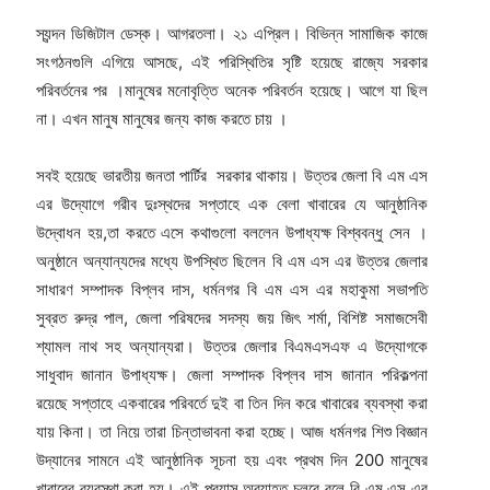
স্যন্দন ডিজিটাল ডেস্ক। আগরতলা। ২১ এপ্রিল। বিভিন্ন সামাজিক কাজে
সংগঠনগুলি এগিয়ে আসছে, এই পরিস্থিতির সৃষ্টি হয়েছে রাজ্যে সরকার
পরিবর্তনের পর ।মানুষের মনোবৃত্তি অনেক পরিবর্তন হয়েছে। আগে যা ছিল
না। এখন মানুষ মানুষের জন্য কাজ করতে চায় ।
সবই হয়েছে ভারতীয় জনতা পার্টির সরকার থাকায়। উত্তর জেলা বি এম এস
এর উদ্যোগে গরীব দুঃস্থদের সপ্তাহে এক বেলা খাবারের যে আনুষ্ঠানিক
উদ্বোধন হয়,তা করতে এসে কথাগুলো বললেন উপাধ্যক্ষ বিশ্ববন্ধু সেন ।
অনুষ্ঠানে অন্যান্যদের মধ্যে উপস্থিত ছিলেন বি এম এস এর উত্তর জেলার
সাধারণ সম্পাদক বিপ্লব দাস, ধর্মনগর বি এম এস এর মহাকুমা সভাপতি
সুব্রত রুদ্র পাল, জেলা পরিষদের সদস্য জয় জিৎ শর্মা, বিশিষ্ট সমাজসেবী
শ্যামল নাথ সহ অন্যান্যরা। উত্তর জেলার বিএমএসএফ এ উদ্যোগকে
সাধুবাদ জানান উপাধ্যক্ষ। জেলা সম্পাদক বিপ্লব দাস জানান পরিকল্পনা
রয়েছে সপ্তাহে একবারের পরিবর্তে দুই বা তিন দিন করে খাবারের ব্যবস্থা করা
যায় কিনা। তা নিয়ে তারা চিন্তাভাবনা করা হচ্ছে। আজ ধর্মনগর শিশু বিজ্ঞান
উদ্যানের সামনে এই আনুষ্ঠানিক সূচনা হয় এবং প্রথম দিন 200 মানুষের
খাবারের ব্যবস্থা করা হয়। এই প্রয়াস অব্যাহত চলবে বলে বি এম এস এর