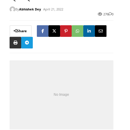
By
Abhishek Dey
April 21, 2022
276
0
Share