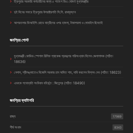
ত্রিপুরার সরকারি কর্মচারীদের জন্য ৫ শতাংশ ডিএ ঘোষণা মুখ্যমন্ত্রীর
দুই দিনের সফরে ত্রিপুরায় উপরাষ্ট্রপতি সি.পি. রাধাকৃষ্ণন
আগরতলায় ভিআইপি রোডে যাত্রীদের ওপর হামলা, টাকাপয়সা ও মোবাইল ছিনতাই
জনপ্রিয় পোস্ট
মুখ্যমন্ত্রী কোভিড স্পেশাল রিলিফ প্যাকেজ প্রকল্পের পরিসংখ্যান দিলেন জেলাশাসক (পঠিত:
18636)
নেপাল, শ্রীলঙ্কাতেও বিজেপি সরকার চান অমিত শাহ, দাবি করলেন বিপ্লব দেব (পঠিত: 18623)
এডহক পদোন্নতি সংবিধান বহির্ভূত : জিতেন্দ্র (পঠিত: 18490)
জনপ্রিয় ক্যাটাগরি
রাজ্য
17969
শীর্ষ সংবাদ
8343