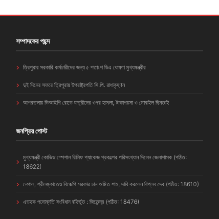
সম্পাদকের পছন্দ
ত্রিপুরার সরকারি কর্মচারীদের জন্য ৫ শতাংশ ডিএ ঘোষণা মুখ্যমন্ত্রীর
দুই দিনের সফরে ত্রিপুরায় উপরাষ্ট্রপতি সি.পি. রাধাকৃষ্ণন
আগরতলায় ভিআইপি রোডে যাত্রীদের ওপর হামলা, টাকাপয়সা ও মোবাইল ছিনতাই
জনপ্রিয় পোস্ট
মুখ্যমন্ত্রী কোভিড স্পেশাল রিলিফ প্যাকেজ প্রকল্পের পরিসংখ্যান দিলেন জেলাশাসক (পঠিত:
18622)
নেপাল, শ্রীলঙ্কাতেও বিজেপি সরকার চান অমিত শাহ, দাবি করলেন বিপ্লব দেব (পঠিত: 18610)
এডহক পদোন্নতি সংবিধান বহির্ভূত : জিতেন্দ্র (পঠিত: 18476)