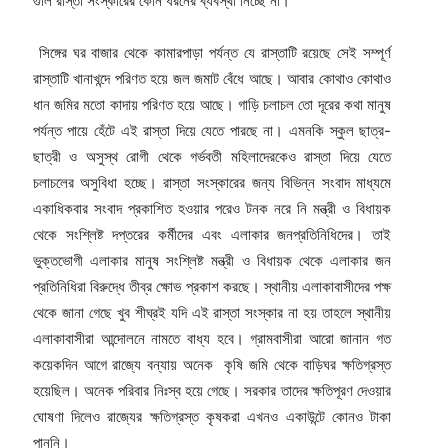
গুলি রাস্তা সংস্কারের কোন ধরনের ব্যবস্থা নিচ্ছে না।
সিঙ্গের ঘর বাজার থেকে কামারপাড়া পর্যন্ত যে রাস্তাটি রয়েছে সেই সম্পূর্ণ
রাস্তাটি খানাখন্দে পরিণত হয়ে জল জমাট বেঁধে আছে। আবার কোথাও কোথাও
ধান জমির মতো কাদায় পরিণত হয়ে আছে। গাড়ি চলাচল তো দূরের কথা মানুষ
পর্যন্ত পায়ে হেঁটে এই রাস্তা দিয়ে যেতে পারছে না। এমনকি স্কুল ছাত্র-
ছাত্রী ও অসুস্থ রোগী থেকে গর্ভবতী মহিলাদেরকেও রাস্তা দিয়ে যেতে
চলাচলের অসুবিধা হচ্ছে। রাস্তা সংস্কারের জন্য বিভিন্ন সংবাদ মাধ্যমে
একাধিকবার সংবাদ প্রকাশিত হওয়ার পরেও টনক নরে নি মন্ত্রী ও বিধায়ক
থেকে সংশ্লিষ্ট দপ্তরের কর্মীদের এবং এলাকার জনপ্রতিনিধিদের। তাই
ভুক্তভোগী এলাকার মানুষ সংশ্লিষ্ট মন্ত্রী ও বিধায়ক থেকে এলাকার জন
প্রতিনিধিরা বিরুদ্ধে তীব্র ক্ষোভ প্রকাশ করছে। স্থানীয় এলাকাবাসীদের পক্ষ
থেকে জানা গেছে খুব শীঘ্রই যদি এই রাস্তা সংস্কার না হয় তাহলে স্থানীয়
এলাকাবাসীরা আন্দোলনে নামতে বাধ্য হবে। গ্রামবাসীরা আরো জানান গত
কয়েকদিন আগে রাজ্যে বন্যায় অনেক কৃষি জমি থেকে বাড়িঘর ক্ষতিগ্রস্ত
হয়েছিল। অনেক পরিবার নিঃস্ব হয়ে গেছে। সরকার তাদের ক্ষতিপূরণ দেওয়ার
ঘোষণা দিলেও রাজ্যের ক্ষতিগ্রস্ত কৃষকরা এখনও একাউন্টে কোনও টাকা
পাননি।