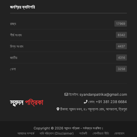
জনপ্রিয় ক্যাটাগরি
রাজ্য
17969
শীর্ষ সংবাদ
8342
বিশ্ব সংবাদ
4437
জাতীয়
4316
খেলা
3258
ইমেইল: syandanpatrika@gmail.com
স্যন্দন
পত্রিকা
ফোন: +91 381 238 6684
ঠিকানা: স্যন্দন ভবন, ৪১ শকুন্তলা রোড, আগরতলা, ত্রিপুরা
Copyright © 2026 স্যান্দন পত্রিকা - সর্বস্বত্ব সংরক্ষিত।
আমাদের সম্পর্কে
দাবি পরিত্যাগ (Disclaimer)
শর্তাবলী
গোপনীয়তা নীতি
যোগাযোগ