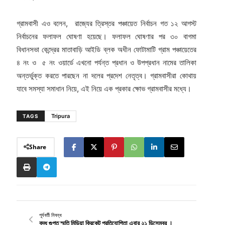
গ্রামবাসী এও বলেন, রাজ্যের ত্রিস্তর পঞ্চায়েত নির্বাচন গত ১২ আগস্ট
নির্বাচনের ফলাফল ঘোষণা হয়েছে। ফলাফল ঘোষণার পর ৩০ বাগমা
বিধানসভা কেন্দ্রের মাতাবাড়ি আইডি ব্লক অধীন ফোটামাটি গ্রাম পঞ্চায়েতের
৪ নং ও ৫ নং ওয়ার্ডে এখনো পর্যন্ত প্রধান ও উপপ্রধান নামের তালিকা
অন্তর্ভুক্ত করতে পারছেন না দলের প্রদেশ নেতৃত্ব। গ্রামবাসীরা কোথায়
যাবে সমস্যা সমাধান নিয়ে, এই নিয়ে এক প্রকার ক্ষোভ গ্রামবাসীর মধ্যে।
Tripura
TAGS
Share
পূর্ববর্তী নিবন্ধ
বুদ্ধ গুপ্ত স্মৃতি মিডিয়া ক্রিকেট প্রতিযোগিতা এবার ২১ ডিসেম্বর ।