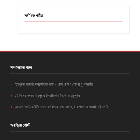
সর্বাধিক পঠিত
সম্পাদকের পছন্দ
ত্রিপুরার সরকারি কর্মচারীদের জন্য ৫ শতাংশ ডিএ ঘোষণা মুখ্যমন্ত্রীর
দুই দিনের সফরে ত্রিপুরায় উপরাষ্ট্রপতি সি.পি. রাধাকৃষ্ণন
আগরতলায় ভিআইপি রোডে যাত্রীদের ওপর হামলা, টাকাপয়সা ও মোবাইল ছিনতাই
জনপ্রিয় পোস্ট