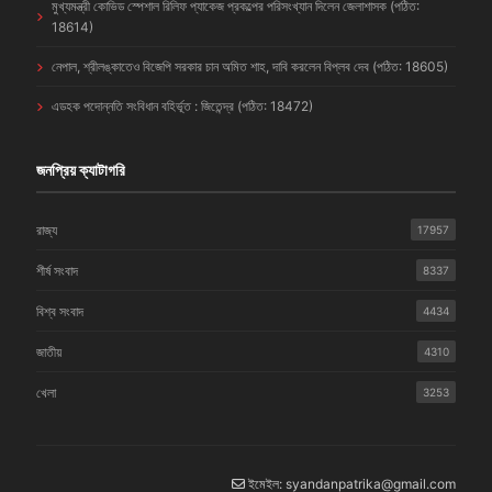
মুখ্যমন্ত্রী কোভিড স্পেশাল রিলিফ প্যাকেজ প্রকল্পের পরিসংখ্যান দিলেন জেলাশাসক (পঠিত:
18614)
নেপাল, শ্রীলঙ্কাতেও বিজেপি সরকার চান অমিত শাহ, দাবি করলেন বিপ্লব দেব (পঠিত: 18605)
এডহক পদোন্নতি সংবিধান বহির্ভূত : জিতেন্দ্র (পঠিত: 18472)
জনপ্রিয় ক্যাটাগরি
রাজ্য
17957
শীর্ষ সংবাদ
8337
বিশ্ব সংবাদ
4434
জাতীয়
4310
খেলা
3253
ইমেইল: syandanpatrika@gmail.com