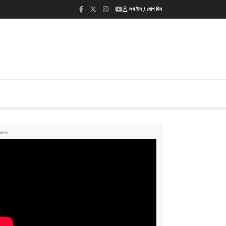
লগ ইন / যোগ দিন
জ্ঞাপন