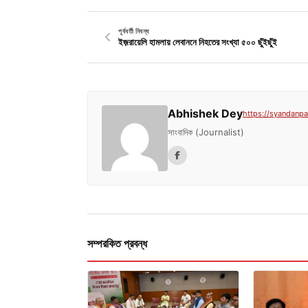
পূর্ববর্তী নিবন্ধ
ইজ়রায়েলি হামলায় লেবাননে নিহতের সংখ্যা ৫০০ ছুঁইছুঁই
Abhishek Dey
https://syandanpat
সাংবাদিক (Journalist)
সম্পরকিত প্রবন্ধ