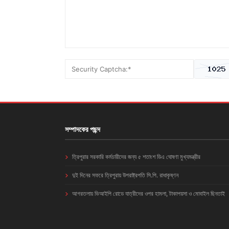
সম্পাদকের পছন্দ
ত্রিপুরার সরকারি কর্মচারীদের জন্য ৫ শতাংশ ডিএ ঘোষণা মুখ্যমন্ত্রীর
দুই দিনের সফরে ত্রিপুরায় উপরাষ্ট্রপতি সি.পি. রাধাকৃষ্ণন
আগরতলায় ভিআইপি রোডে যাত্রীদের ওপর হামলা, টাকাপয়সা ও মোবাইল ছিনতাই