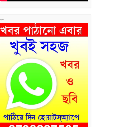
জ্ঞাপন