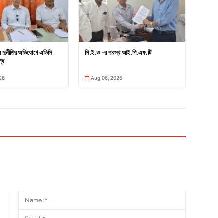
ার দুর্নীতির অভিযোগে এডিসি
সি.ই.ও -র দারস্থ আই.পি.এফ.টি
্ধে
26
Aug 06, 2026