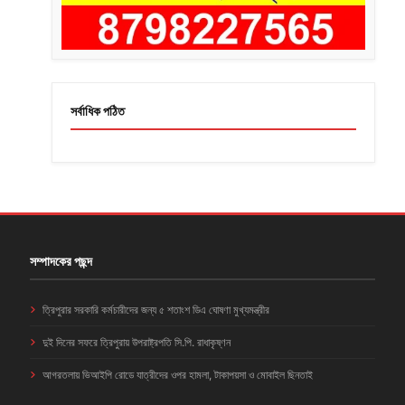
সর্বাধিক পঠিত
সম্পাদকের পছন্দ
ত্রিপুরার সরকারি কর্মচারীদের জন্য ৫ শতাংশ ডিএ ঘোষণা মুখ্যমন্ত্রীর
দুই দিনের সফরে ত্রিপুরায় উপরাষ্ট্রপতি সি.পি. রাধাকৃষ্ণন
আগরতলায় ভিআইপি রোডে যাত্রীদের ওপর হামলা, টাকাপয়সা ও মোবাইল ছিনতাই