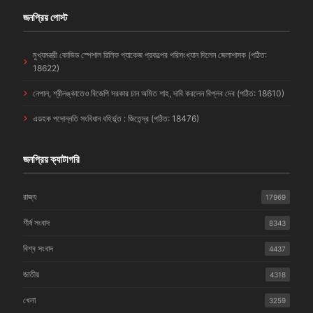
জনপ্রিয় পোস্ট
মুখ্যমন্ত্রী কোভিড স্পেশাল রিলিফ প্যাকেজ প্রকল্পের পরিসংখ্যান দিলেন জেলাশাসক (পঠিত:
18622)
নেপাল, শ্রীলঙ্কাতেও বিজেপি সরকার চান অমিত শাহ, দাবি করলেন বিপ্লব দেব (পঠিত: 18610)
এডহক পদোন্নতি সংবিধান বহির্ভূত : জিতেন্দ্র (পঠিত: 18476)
জনপ্রিয় ক্যাটাগরি
রাজ্য
17969
শীর্ষ সংবাদ
8343
বিশ্ব সংবাদ
4437
জাতীয়
4318
খেলা
3259