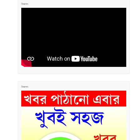
বিজ্ঞাপন
বিজ্ঞাপন