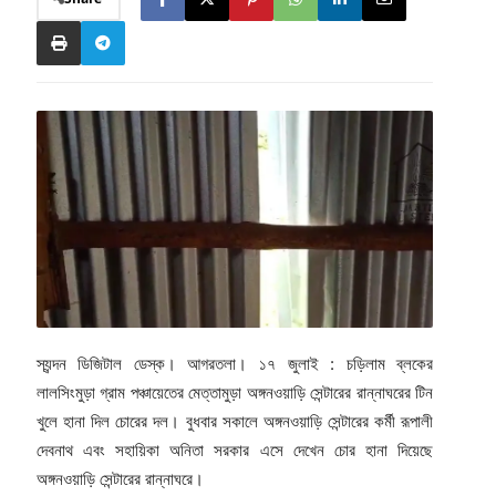
স্যন্দন ডিজিটাল ডেস্ক। আগরতলা। ১৭ জুলাই : চড়িলাম ব্লকের
লালসিংমুড়া গ্রাম পঞ্চায়েতের মেত্তামুড়া অঙ্গনওয়াড়ি সেন্টারের রান্নাঘরের টিন
খুলে হানা দিল চোরের দল। বুধবার সকালে অঙ্গনওয়াড়ি সেন্টারের কর্মী রূপালী
দেবনাথ এবং সহায়িকা অনিতা সরকার এসে দেখেন চোর হানা দিয়েছে
অঙ্গনওয়াড়ি সেন্টারের রান্নাঘরে।