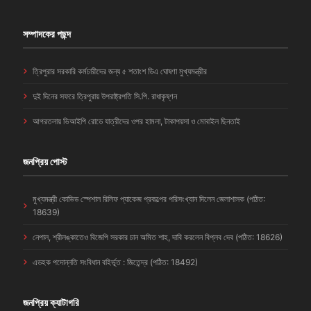
সম্পাদকের পছন্দ
ত্রিপুরার সরকারি কর্মচারীদের জন্য ৫ শতাংশ ডিএ ঘোষণা মুখ্যমন্ত্রীর
দুই দিনের সফরে ত্রিপুরায় উপরাষ্ট্রপতি সি.পি. রাধাকৃষ্ণন
আগরতলায় ভিআইপি রোডে যাত্রীদের ওপর হামলা, টাকাপয়সা ও মোবাইল ছিনতাই
জনপ্রিয় পোস্ট
মুখ্যমন্ত্রী কোভিড স্পেশাল রিলিফ প্যাকেজ প্রকল্পের পরিসংখ্যান দিলেন জেলাশাসক (পঠিত:
18639)
নেপাল, শ্রীলঙ্কাতেও বিজেপি সরকার চান অমিত শাহ, দাবি করলেন বিপ্লব দেব (পঠিত: 18626)
এডহক পদোন্নতি সংবিধান বহির্ভূত : জিতেন্দ্র (পঠিত: 18492)
জনপ্রিয় ক্যাটাগরি