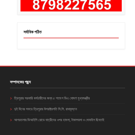
সর্বাধিক পঠিত
সম্পাদকের পছন্দ
ত্রিপুরার সরকারি কর্মচারীদের জন্য ৫ শতাংশ ডিএ ঘোষণা মুখ্যমন্ত্রীর
দুই দিনের সফরে ত্রিপুরায় উপরাষ্ট্রপতি সি.পি. রাধাকৃষ্ণন
আগরতলায় ভিআইপি রোডে যাত্রীদের ওপর হামলা, টাকাপয়সা ও মোবাইল ছিনতাই