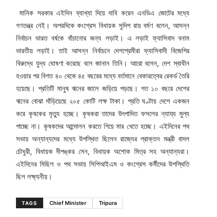
মানিক সরকার এইদিন ব্যাখ্যা দিয়ে দাবি করেন এনডিএ জোটের মধ্যে
গণতন্ত্র নেই। অপরদিকে কংগ্রেস বিধায়ক সুদিপ রায় বর্মণ বলেন, আসন্ন
নির্বাচন ভারত বর্ষকে বাঁচানোর জন্য লড়াই। এ লড়াই ফ্যাসিবাদ বনাম
ভারতীয় লড়াই। তাই আসন্ন নির্বাচনে দেশপ্রেমীরা ফ্যাসিবাদী বিজেপির
বিরুদ্ধে যুদ্ধ ঘোষণা করেছে বলে জানান তিনি। আরো বলেন, দেশ স্বাধীন
হওয়ার পর বিগত ৪০ থেকে ৪৫ বছরের মধ্যে বর্তমানে বেকারত্বের রেকর্ড তৈরি
হয়েছে। প্রতিটি মানুষ ঋনের জালে জড়িয়ে পড়ছে। গত ১০ বছরে দেশের
ঋনের বোঝা দাঁড়িয়েছে ২০৫ কোটি লক্ষ টাকা। প্রতি ঘণ্টায় দেশে একজন
করে কৃষকের মৃত্যু হচ্ছে। কৃষকরা তাদের উৎপাদিত ফসলের ন্যায্য মুল্য
পাচ্ছে না। কৃষকদের আন্দোলন করতে গিয়ে মার খেতে হচ্ছে। এইদিনের পথ
সভায় অন্যান্যদের মধ্যে উপস্থিত ছিলেন রাজ্যের প্রাক্তন মন্ত্রী বাদল
চৌধুরী, বিধায়ক দীপঙ্কর সেন, বিধায়ক অশোক মিত্র সহ অন্যান্যরা।
এইদিনের মিছিল ও পথ সভায় সিপিআইএম ও কংগ্রেস কর্মীদের উপস্থিতি
ছিল লক্ষ্যনীয়।
Chief Minister
Tripura
TAGS