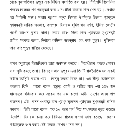
থেকে বৃহস্পতিবার দুপুরে এক মিছিল সংগঠিত করা হয়। মিছিলটি বিলোনিয়া
শহরের বিভিন্ন পথ পরিক্রমা করে ১ নং টিলা বাজারে গিয়ে শেষ হয়। সেখানে
হয় নির্বাচনী সভা। সভায় প্রধান বক্তা হিসাবে উপস্থিত ছিলেন প্রাক্তন
মুখ্যমন্ত্রী মানিক সরকার, কংগ্রেস বিধায়ক সুদিপ রায় বর্মণ, ইন্ডিয়া জোটের
প্রার্থী আশিস কুমার সাহা। সভায় ভাষণ দিতে গিয়ে প্রাক্তন মুখ্যমন্ত্রী
মানিক সরকার বলেন, নির্বাচন কমিশন জগন্নাথ এবং কাঠ পুতুল। পুলিশকে
তারা কাঠ পুতুল বানিয়ে রেখেছে।
কারণ শুধুমাত্র বিজেপিকেই তারা জনসভা করতে। বিরোধীদের করতে গেলেই
বাধা সৃষ্টি করছে তারা। কিন্তু সকাল দুপুর সন্ধ্যা তিনটি রাজনৈতিক দল একই
স্থানে কর্মসূচি করতে পারে। কিন্তু করতে দিচ্ছে না। এর তীব্র সমালোচনা
করলেন তিনি। আরো বলেন নরেন্দ্র মোদি ও অমিত শাহ -রা ১৪৬ জন
সাংসদকে বহিষ্কার করে একের পর এক কালো আইন দেশের জন্য পাশ
করলেন। এটা কেমন গণতন্ত্র বলে প্রশ্ন তুললেন প্রাক্তন মুখ্যমন্ত্রী মানিক
সরকার। তিনি আরো বলেন, গত ১০ বছর অর্থ দিয়ে সাংসদদের ক্রয় করেছে
বিজেপি। বিধায়ক ক্রয় করে বিভিন্ন রাজ্যে ক্ষমতা দখল করেছে। দেশের
গণতন্ত্রকে ধংস করার চেষ্টা করছে দেশের শাসক দল।