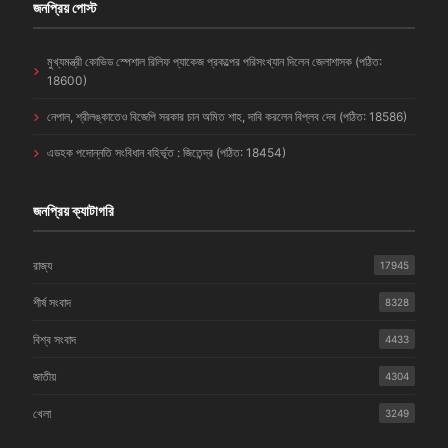
জনপ্রিয় পোস্ট
মুখ্যমন্ত্রী কোভিড স্পেশাল রিলিফ প্যাকেজ প্রকল্পের পরিসংখ্যান দিলেন জেলাশাসক (পঠিত:
18600)
নেপাল, শ্রীলঙ্কাতেও বিজেপি সরকার চান অমিত শাহ, দাবি করলেন বিপ্লব দেব (পঠিত: 18586)
এডহক পদোন্নতি সংবিধান বহির্ভূত : জিতেন্দ্র (পঠিত: 18454)
জনপ্রিয় ক্যাটাগরি
রাজ্য
17945
শীর্ষ সংবাদ
8328
বিশ্ব সংবাদ
4433
জাতীয়
4304
খেলা
3249