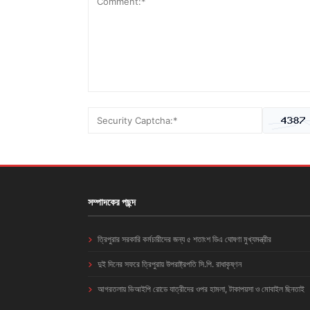
সম্পাদকের পছন্দ
ত্রিপুরার সরকারি কর্মচারীদের জন্য ৫ শতাংশ ডিএ ঘোষণা মুখ্যমন্ত্রীর
দুই দিনের সফরে ত্রিপুরায় উপরাষ্ট্রপতি সি.পি. রাধাকৃষ্ণন
আগরতলায় ভিআইপি রোডে যাত্রীদের ওপর হামলা, টাকাপয়সা ও মোবাইল ছিনতাই