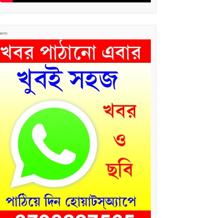
জ্ঞাপন