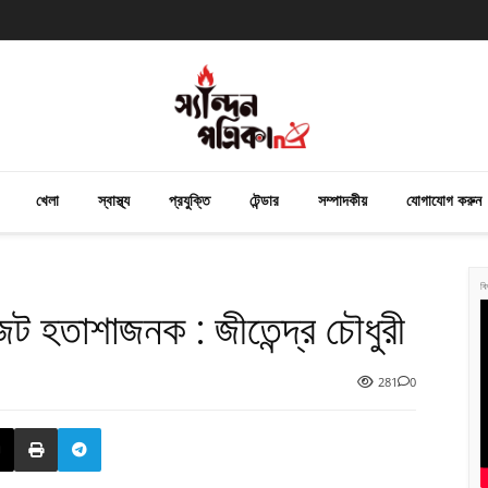
খেলা
স্বাস্থ্য
প্রযুক্তি
টেন্ডার
সম্পাদকীয়
যোগাযোগ করুন
বি
 হতাশাজনক : জীতেন্দ্র চৌধুরী
281
0