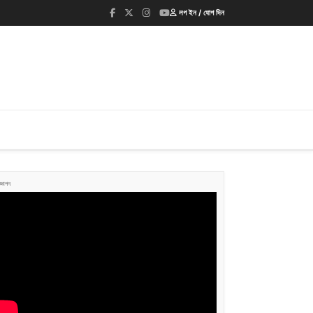
লগ ইন / যোগ দিন
জ্ঞাপন