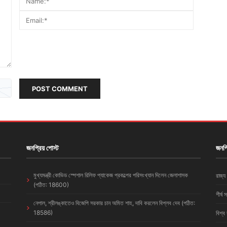
POST COMMENT
জনপ্রিয় পোস্ট
জনপ্
মুখ্যমন্ত্রী কোভিড স্পেশাল রিলিফ প্যাকেজ প্রকল্পের পরিসংখ্যান দিলেন জেলাশাসক
রাজ্য
(পঠিত: 18600)
শীর্ষ 
নেপাল, শ্রীলঙ্কাতেও বিজেপি সরকার চান অমিত শাহ, দাবি করলেন বিপ্লব দেব (পঠিত:
18586)
বিশ্ব