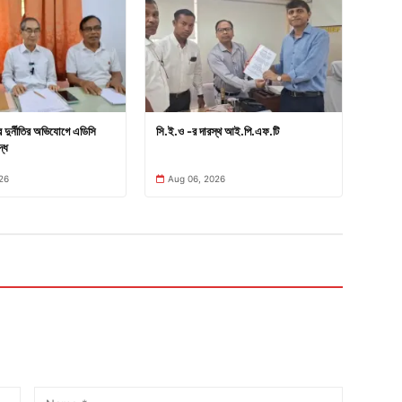
ার দুর্নীতির অভিযোগে এডিসি
সি.ই.ও -র দারস্থ আই.পি.এফ.টি
্ধে
26
Aug 06, 2026