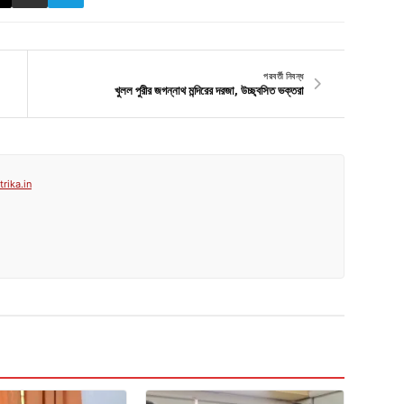
পরবর্তী নিবন্ধ
খুলল পুরীর জগন্নাথ মন্দিরের দরজা, উচ্ছ্বসিত ভক্তরা
rika.in