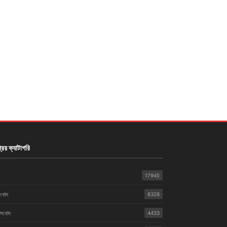
রিয় ক্যাটাগরি
17945
সংবাদ
8328
 সংবাদ
4433