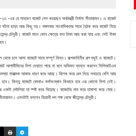
-২৩ -এর যে সাধারণ বাজেট পেশ করেছেন অর্থমন্ত্রী নির্মলা সীতারামন। এ বাজেট
 ঘটনা ছাড়া আর কিছু নয়। মঙ্গলবার সাংবাদিকদের সাথে বৈঠক করে বাজেট নিয়ে
েন্দ্র চৌধুরী। বাজেট মানে কোন ক্ষেত্রে কত টাকা আয় করা যায় এবং সেই টাকা
করবে।
ে চলে আসা বাজেটে সাথে সম্পূর্ণ ভিন্ন। কল্পকাহিনীর গল্প শুধুই এ বাজেটে।
াজেট আগামীদিনের দিশা দেখাতে পারে না বলে অভিমত ব্যক্ত করলেন সিপিআইএম
সমস্যা মারাত্মক আকার ধারণ করে আছে। বিশেষ করে রেল নিয়ে সবচেয়ে বেশি আয়
ান হবে। কিন্তু বাজেটে কোথাও কর্মসংস্থান কিভাবে হবে এর কোনো দিশা নেই।
কটা দেউলিয়া তা ষ্পষ্ট করে দিয়েছে। বাজেটের নাম করে তামাশা করে গেছে।
া সীতারামন। এমনটাই বললেন বিরোধী দল পক্ষ থেকে জীতেন্দ্র চৌধুরী।