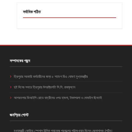
সর্বাধিক পঠিত
সম্পাদকের পছন্দ
ত্রিপুরার সরকারি কর্মচারীদের জন্য ৫ শতাংশ ডিএ ঘোষণা মুখ্যমন্ত্রীর
দুই দিনের সফরে ত্রিপুরায় উপরাষ্ট্রপতি সি.পি. রাধাকৃষ্ণন
আগরতলায় ভিআইপি রোডে যাত্রীদের ওপর হামলা, টাকাপয়সা ও মোবাইল ছিনতাই
জনপ্রিয় পোস্ট
মুখ্যমন্ত্রী কোভিড স্পেশাল রিলিফ প্যাকেজ প্রকল্পের পরিসংখ্যান দিলেন জেলাশাসক (পঠিত: