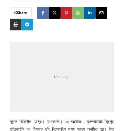
Share
স্যন্দন ডিজিটাল ডেস্ক। আগরতলা। ২৬ অক্টোবর : বৃহস্পতিবার ত্রিপুরা
হাইকোর্টের নব নিযুক্ত দুই বিচারপতির শপথ গ্রহণ অনুষ্ঠিত হয়। উচ্চ