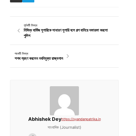
পূর্ববর্তী নিবন্ধ
নিষিদ্ধ বার্মিজ সুপারিকে সাধারণ সুপারি বলে গল্প বানিয়ে দফারফা করলো
পুলিশ
পরবর্তী নিবন্ধ
শপথ গ্রহণ করলেন নবনিযুক্ত রাজ্যপাল
Abhishek Dey
https://syandanpatrika.in
সাংবাদিক (Journalist)