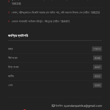
18638)
নেপাল, শ্রীলঙ্কাতেও বিজেপি সরকার চান অমিত শাহ, দাবি করলেন বিপ্লব দেব (পঠিত: 18625)
এডহক পদোন্নতি সংবিধান বহির্ভূত : জিতেন্দ্র (পঠিত: 18491)
জনপ্রিয় ক্যাটাগরি
রাজ্য
17973
শীর্ষ সংবাদ
8346
বিশ্ব সংবাদ
4437
জাতীয়
4322
খেলা
3263
ইমেইল: syandanpatrika@gmail.com