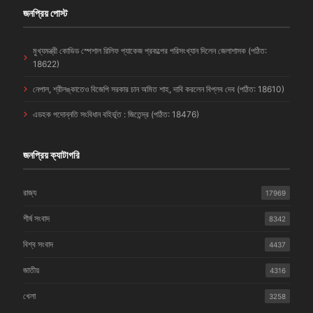
জনপ্রিয় পোস্ট
মুখ্যমন্ত্রী কোভিড স্পেশাল রিলিফ প্যাকেজ প্রকল্পের পরিসংখ্যান দিলেন জেলাশাসক (পঠিত:
18622)
নেপাল, শ্রীলঙ্কাতেও বিজেপি সরকার চান অমিত শাহ, দাবি করলেন বিপ্লব দেব (পঠিত: 18610)
এডহক পদোন্নতি সংবিধান বহির্ভূত : জিতেন্দ্র (পঠিত: 18476)
জনপ্রিয় ক্যাটাগরি
রাজ্য
17969
শীর্ষ সংবাদ
8342
বিশ্ব সংবাদ
4437
জাতীয়
4316
খেলা
3258