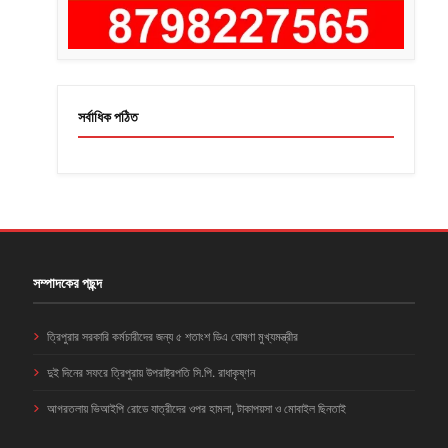
সর্বাধিক পঠিত
সম্পাদকের পছন্দ
ত্রিপুরার সরকারি কর্মচারীদের জন্য ৫ শতাংশ ডিএ ঘোষণা মুখ্যমন্ত্রীর
দুই দিনের সফরে ত্রিপুরায় উপরাষ্ট্রপতি সি.পি. রাধাকৃষ্ণন
আগরতলায় ভিআইপি রোডে যাত্রীদের ওপর হামলা, টাকাপয়সা ও মোবাইল ছিনতাই