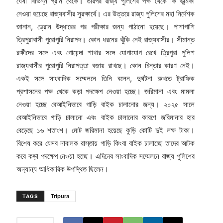
ঘেঁষা বিভিন্ন গ্রাম থেকে। তারপর রাজ্য পুলিশের পক্ষ থেকে কি ভূমিকা
নেওয়া হয়েছে রাজ্যবাসীর সুরক্ষার্থে। এর উত্তরে রাজ্য পুলিশের মহা নির্দেশক
জানান, ড্রোন উদ্ধারের পর পরীক্ষার জন্য পাঠানো হয়েছে। পাশাপাশি
ত্রিপুরাবাসী পুরোপুরি নিরাপদ। কোন ধরনের ঝুঁকি নেই রাজ্যবাসীর। সীমান্ত
রক্ষীদের সঙ্গে এবং গোয়েন্দা শাখার সঙ্গে যোগাযোগ রেখে ত্রিপুরা পুলিশ
রাজ্যবাসীর পুরোপুরি নিরাপত্তা বজায় রাখছে। কোন চিন্তার কারণ নেই।
একই সঙ্গে সাংবাদিক সম্মেলনে তিনি বলেন, দুর্ঘটনা রুখতে ট্রাফিক
প্রশাসনের পক্ষ থেকে কড়া পদক্ষেপ নেওয়া হচ্ছে। জরিমানা এবং মামলা
নেওয়া হচ্ছে বেআইনিভাবে গাড়ি বাইক চালানোর জন্য। ২০২৫ সালে
বেআইনিভাবে গাড়ি চালানো এবং বাইক চালানোর কারণে জরিমানার হার
বেড়েছে ১৬ শতাংশ। মোট জরিমানা হয়েছে কুড়ি কোটি দুই লক্ষ টাকা।
বিশেষ করে যেসব নাবালক রাস্তায় গাড়ি কিংবা বাইক চালাচ্ছে তাদের আটক
করে কড়া পদক্ষেপ নেওয়া হচ্ছে। এদিনের সাংবাদিক সম্মেলনে রাজ্য পুলিশের
অন্যান্য আধিকারিক উপস্থিত ছিলেন।
Tripura
TAGS