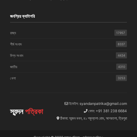
জনপ্রিয় ক্যাটাগরি
রাজ্য
17957
শীর্ষ সংবাদ
8337
বিশ্ব সংবাদ
4434
জাতীয়
4310
খেলা
3253
ইমেইল: syandanpatrika@gmail.com
স্যন্দন
পত্রিকা
ফোন: +91 381 238 6684
ঠিকানা: স্যন্দন ভবন, ৪১ শকুন্তলা রোড, আগরতলা, ত্রিপুরা