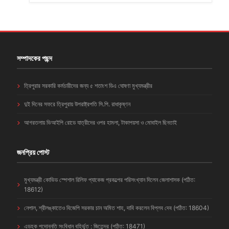
সম্পাদকের পছন্দ
ত্রিপুরার সরকারি কর্মচারীদের জন্য ৫ শতাংশ ডিএ ঘোষণা মুখ্যমন্ত্রীর
দুই দিনের সফরে ত্রিপুরায় উপরাষ্ট্রপতি সি.পি. রাধাকৃষ্ণন
আগরতলায় ভিআইপি রোডে যাত্রীদের ওপর হামলা, টাকাপয়সা ও মোবাইল ছিনতাই
জনপ্রিয় পোস্ট
মুখ্যমন্ত্রী কোভিড স্পেশাল রিলিফ প্যাকেজ প্রকল্পের পরিসংখ্যান দিলেন জেলাশাসক (পঠিত:
18612)
নেপাল, শ্রীলঙ্কাতেও বিজেপি সরকার চান অমিত শাহ, দাবি করলেন বিপ্লব দেব (পঠিত: 18604)
এডহক পদোন্নতি সংবিধান বহির্ভূত : জিতেন্দ্র (পঠিত: 18471)