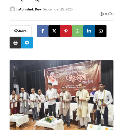
By
Abhishek Dey
September 25, 2025
98
0
Share