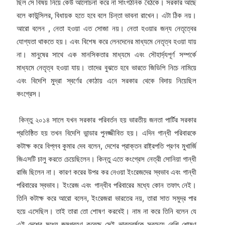
ছিল সে বিষয় নিয়ে কেউ আলোচনা করে না সাংগঠনিক বৈঠকে। সরকার আছে
বলে কাউন্সিলর, বিধায়ক হতে হবে বলে চিন্তা ভাবনা রাখেন। এটা ঠিক নয়।
আরো বলেন , নেতা হওয়া এত সোজা নয়। নেতা হওয়ার জন্য নেতৃত্বের
যোগ্যতা থাকতে হয়। এবং বিশেষ করে লেনদেনের মাধ্যমে নেতৃত্ব হওয়া যায়
না। মানুষের সাথে এক মানসিকতার মাধ্যমে এবং সৌহার্দ্যপূর্ণ সম্পর্কে
মাধ্যমে নেতৃত্ব হওয়া যায়। তাদের বুঝতে হবে ভারতে জিডিপি নিচে নামিয়ে
এবং বিদেশি মুদ্রা স্বর্ণের কোঠায় এনে সরকার থেকে বিদায় নিয়েছিল
কংগ্রেস।
কিন্তু ২০১৪ সালে যখন সরকার পরিবর্তন হয় ভারতীয় জনতা পার্টির সরকার
প্রতিষ্ঠিত হয় তখন বিদেশি ভান্ডার পুনজ্জীবিত হয়। এদিন গান্ধী পরিবারকে
কটাক্ষ করে বিপ্লব কুমার দেব বলেন, দেশের প্রাক্তন রাষ্ট্রপতি প্রণব মুখার্জি
জিএসটি চালু করতে চেয়েছিলেন। কিন্তু এতে কংগ্রেস নেত্রী সোনিয়া গান্ধী
রাজি ছিলেন না। কারণ করের উপর কর নেওয়া ইংরেজদের স্বভাব এবং গান্ধী
পরিবারের স্বভাব। ইংরেজ এবং গান্ধীব পরিবারের মধ্যে কোন তফাৎ নেই।
তিনি কটাক্ষ করে আরো বলেন, ইংরেজরা ভারতের নয়, তারা সাত সমুদ্র পার
হয়ে এসেছিল। তাই তারা তো শোষণ করবেই। নাম না করে তিনি বলেন যে
এই দেশের মধ্যে জন্মগ্রহণ করেছে সেই ভারতবর্ষকে সবচেয়ে বেশি শোষণ