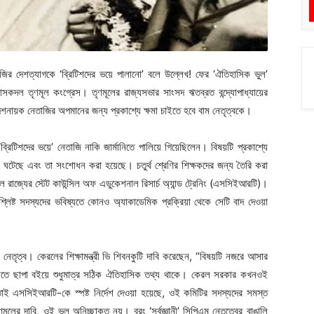
াজির দেশত্যাগকে ‘ব্রিটিশদের ভয়ে পালানো’ বলে উল্লেখ! ফের ‘ঐতিহাসিক ভুল’
সকদল তৃণমূল কংগ্রেস। তৃণমূলের রাজ্যসভার সাংসদ ঋতব্রত বন্দ্যোপাধ্যায়ের
েশনায়ক নেতাজির অপমানের জন্য প্রকাশ্যে ক্ষমা চাইতে হবে বাম নেতৃত্বকে।
রিটিশদের ভয়ে’ নেতাজি নাকি জার্মানিতে পালিয়ে গিয়েছিলেন। বিষয়টি প্রকাশ্যে
টেছে এবং তা সংশোধন করা হয়েছে। চতুর্থ শ্রেণির শিক্ষকদের জন্য তৈরি করা
িল রাজ্যের স্টেট কাউন্সিল অফ এডুকেশনাল রিসার্চ অ্যান্ড ট্রেনিং (এসসিইআরটি)।
্লিষ্ট সদস্যদের ভবিষ্যতে কোনও অ্যাকাডেমিক প্রক্রিয়া থেকে সেটি বাদ দেওয়া
েতৃত্ব। কেরলের শিক্ষামন্ত্রী ভি শিবনকুটি দাবি করেছেন, “বিষয়টি নজরে আসার
 যাতে ছাপা বইয়ে শুধুমাত্র সঠিক ঐতিহাসিক তথ্য থাকে। কেরল সরকার কখনওই
াই এসসিইআরটি-কে স্পষ্ট নির্দেশ দেওয়া হয়েছে, ওই কমিটির সদস্যদের সমস্ত
মূলের দাবি, ওই ভুল অনিচ্ছাকৃত নয়। বরং ‘সর্বজ্ঞানী’ সিপিএম নেতৃত্বের বাঙালি