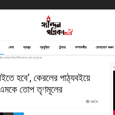
খেলা
স্বাস্থ্য
প্রযুক্তি
টেন্ডার
সম্পাদকীয়
যোগাযোগ করুন
েতাজির অপমান নিয়ে সিপিএমকে তোপ তৃণমূলের
বি
 চাইতে হবে’, কেরলের পাঠ্যবইয়ে
িএমকে তোপ তৃণমূলের
88
0