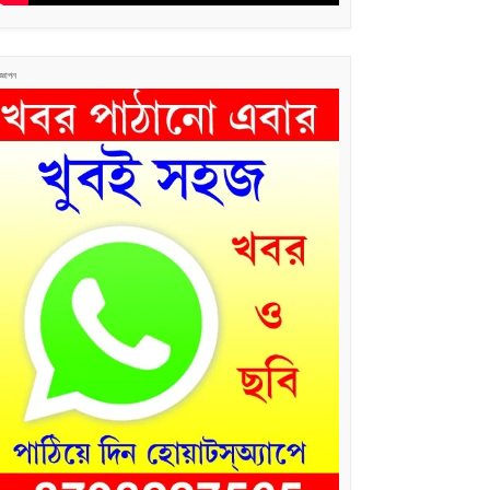
জ্ঞাপন