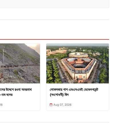
তালের উদ্দেশে রওনা অমরনাথ
লোকসভায় পাশ এমএসএমই ডেভেলপমেন্ট
২৯-তম দলের
(সংশোধনী) বিল
26
Aug 07, 2026