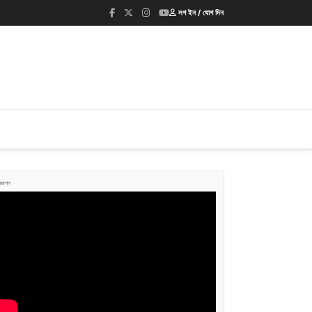
লগ ইন / যোগ দিন
জ্ঞাপন