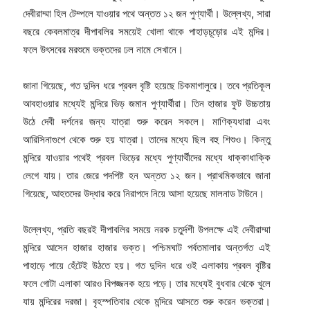
দেবীরাম্মা হিল টেম্পলে যাওয়ার পথে অন্তত ১২ জন পুণ্যার্থী। উল্লেখ্য, সারা
বছরে কেবলমাত্র দীপাবলির সময়েই খোলা থাকে পাহাড়চূড়োর এই মন্দির।
ফলে উৎসবের মরশুমে ভক্তদের ঢল নামে সেখানে।
জানা গিয়েছে, গত দুদিন ধরে প্রবল বৃষ্টি হয়েছে চিকমাগালুরে। তবে প্রতিকূল
আবহাওয়ার মধ্যেই মন্দিরে ভিড় জমান পুণ্যার্থীরা। তিন হাজার ফুট উচ্চতায়
উঠে দেবী দর্শনের জন্য যাত্রা শুরু করেন সকলে। মাণিক্যধারা এবং
আরিসিনাগুপে থেকে শুরু হয় যাত্রা। তাদের মধ্যে ছিল বহু শিশুও। কিন্তু
মন্দিরে যাওয়ার পথেই প্রবল ভিড়ের মধ্যে পুণ্যার্থীদের মধ্যে ধাক্কাধাক্কি
লেগে যায়। তার জেরে পদপিষ্ট হন অন্তত ১২ জন। প্রাথমিকভাবে জানা
গিয়েছে, আহতদের উদ্ধার করে নিরাপদে নিয়ে আসা হয়েছে মালনাড টাউনে।
উল্লেখ্য, প্রতি বছরই দীপাবলির সময়ে নরক চতুর্দশী উপলক্ষে এই দেবীরাম্মা
মন্দিরে আসেন হাজার হাজার ভক্ত। পশ্চিমঘাট পর্বতমালার অন্তর্গত এই
পাহাড়ে পায়ে হেঁটেই উঠতে হয়। গত দুদিন ধরে ওই এলাকায় প্রবল বৃষ্টির
ফলে গোটা এলাকা আরও বিপজ্জনক হয়ে পড়ে। তার মধ্যেই বুধবার থেকে খুলে
যায় মন্দিরের দরজা। বৃহস্পতিবার থেকে মন্দিরে আসতে শুরু করেন ভক্তরা।