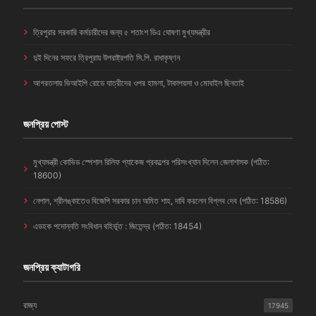
ত্রিপুরার সরকারি কর্মচারীদের জন্য ৫ শতাংশ ডিএ ঘোষণা মুখ্যমন্ত্রীর
দুই দিনের সফরে ত্রিপুরায় উপরাষ্ট্রপতি সি.পি. রাধাকৃষ্ণন
আগরতলায় ভিআইপি রোডে যাত্রীদের ওপর হামলা, টাকাপয়সা ও মোবাইল ছিনতাই
জনপ্রিয় পোস্ট
মুখ্যমন্ত্রী কোভিড স্পেশাল রিলিফ প্যাকেজ প্রকল্পের পরিসংখ্যান দিলেন জেলাশাসক (পঠিত:
18600)
নেপাল, শ্রীলঙ্কাতেও বিজেপি সরকার চান অমিত শাহ, দাবি করলেন বিপ্লব দেব (পঠিত: 18586)
এডহক পদোন্নতি সংবিধান বহির্ভূত : জিতেন্দ্র (পঠিত: 18454)
জনপ্রিয় ক্যাটাগরি
রাজ্য
17945