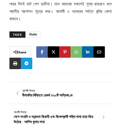
পরের দিনই ঘটে গেল দুর্ঘটনা। তবে আহতরা সকলেই সুস্থ রয়েছেন বলে
স্থানীয় প্রশাসন সূত্রে খবর। আগামী ৩ নভেম্বর পর্যন্ত মন্দির খোলা
থাকবে।
State
TAGS
Share
পূর্ববর্তী নিবন্ধ
দীপাবলির দিল্লিতে রেকর্ড ৩২০টি অগ্নিকাণ্ড
পরবর্তী নিবন্ধ
দেশে সংহতি ও অখন্ডতা বিরোধী এবং বিবেদগ্রামী শক্তি মাথা চাড়া দিয়ে
উঠেছে : আশিষ কুমার সাহা