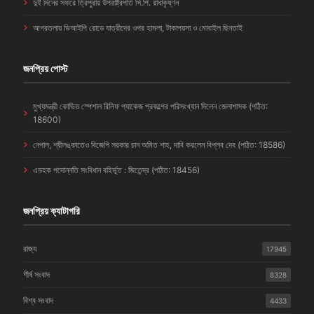
দুই দিনের সফরে ত্রিপুরায় উপরাষ্ট্রপতি সি.পি. রাধাকৃষ্ণন
আগরতলায় ভিআইপি রোডে যাত্রীদের ওপর হামলা, টাকাপয়সা ও মোবাইল ছিনতাই
জনপ্রিয় পোস্ট
মুখ্যমন্ত্রী কোভিড স্পেশাল রিলিফ প্যাকেজ প্রকল্পের পরিসংখ্যান দিলেন জেলাশাসক (পঠিত:
18600)
নেপাল, শ্রীলঙ্কাতেও বিজেপি সরকার চান অমিত শাহ, দাবি করলেন বিপ্লব দেব (পঠিত: 18586)
এডহক পদোন্নতি সংবিধান বহির্ভূত : জিতেন্দ্র (পঠিত: 18456)
জনপ্রিয় ক্যাটাগরি
রাজ্য
17945
শীর্ষ সংবাদ
8328
বিশ্ব সংবাদ
4433