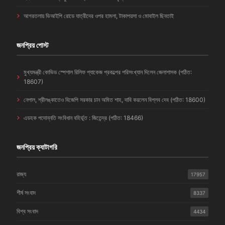
আগরতলায় ভিআইপি রোডে যাত্রীদের ওপর হামলা, টাকাপয়সা ও মোবাইল ছিনতাই
জনপ্রিয় পোস্ট
মুখ্যমন্ত্রী কোভিড স্পেশাল রিলিফ প্যাকেজ প্রকল্পের পরিসংখ্যান দিলেন জেলাশাসক (পঠিত:
18607)
নেপাল, শ্রীলঙ্কাতেও বিজেপি সরকার চান অমিত শাহ, দাবি করলেন বিপ্লব দেব (পঠিত: 18600)
এডহক পদোন্নতি সংবিধান বহির্ভূত : জিতেন্দ্র (পঠিত: 18466)
জনপ্রিয় ক্যাটাগরি
রাজ্য
17957
শীর্ষ সংবাদ
8337
বিশ্ব সংবাদ
4434