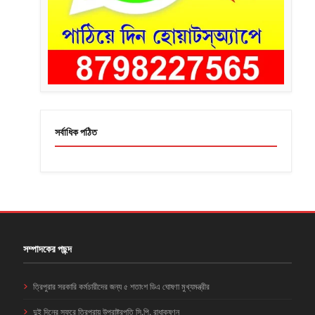
সর্বাধিক পঠিত
সম্পাদকের পছন্দ
ত্রিপুরার সরকারি কর্মচারীদের জন্য ৫ শতাংশ ডিএ ঘোষণা মুখ্যমন্ত্রীর
দুই দিনের সফরে ত্রিপুরায় উপরাষ্ট্রপতি সি.পি. রাধাকৃষ্ণন