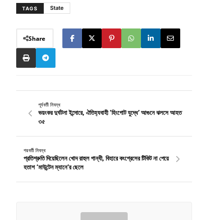
State
TAGS
Share
পূর্ববর্তী নিবন্ধ
ভয়ংকর দুর্ঘটনা ইন্দোরে, ঐতিহ্যবাহী ‘হিংগোট যুদ্ধে’ আগুনে ঝলসে আহত
৩৫
পরবর্তী নিবন্ধ
প্রতিশ্রুতি দিয়েছিলেন খোদ রাহুল গান্ধী, বিহারে কংগ্রেসের টিকিট না পেয়ে
হতাশ ‘মাউন্টেন ম্যানে’র ছেলে