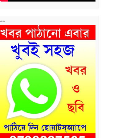
জ্ঞাপন