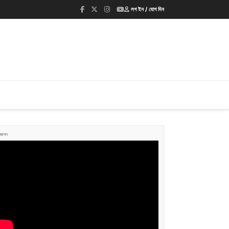
লগ ইন / যোগ দিন
জ্ঞাপন