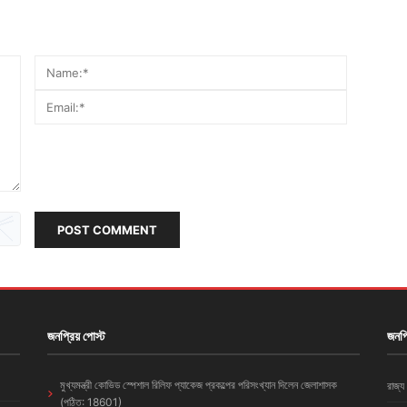
POST COMMENT
জনপ্রিয় পোস্ট
জনপ্
মুখ্যমন্ত্রী কোভিড স্পেশাল রিলিফ প্যাকেজ প্রকল্পের পরিসংখ্যান দিলেন জেলাশাসক
রাজ্য
(পঠিত: 18601)