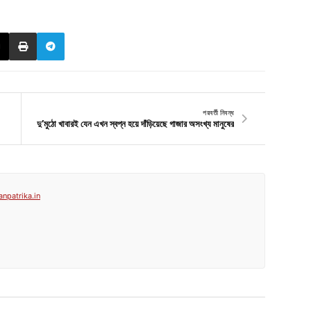
পরবর্তী নিবন্ধ
দু’মুঠো খাবারই যেন এখন স্বপ্ন হয়ে দাঁড়িয়েছে গাজার অসংখ্য মানুষের
anpatrika.in