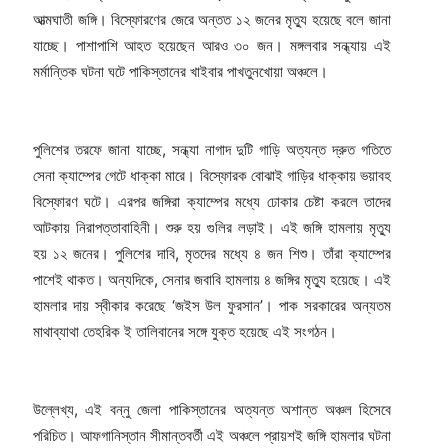
আত্মঘাতী জঙ্গি। বিস্ফোরণের জেরে অন্তত ১২ জনের মৃত্যু হয়েছে বলে জানা
যাচ্ছে। পাশাপাশি আহত হয়েছেন আরও ৩০ জন। মঙ্গলবার সন্ধ্যায় এই
মর্মান্তিক ঘটনা ঘটে পাকিস্তানের খাইবার পাখতুনখোয়া অঞ্চলে।
পুলিশের তরফে জানা যাচ্ছে, সন্ধ্যা নাগাদ দুটি গাড়ি অত্যন্ত দ্রুত গতিতে
সেনা ক্যাম্পের গেটে ধাক্কা মারে। বিস্ফোরক বোঝাই গাড়ির ধাক্কায় ভয়াবহ
বিস্ফোরণ ঘটে। এরপর জঙ্গিরা ক্যাম্পের মধ্যে ঢোকার চেষ্টা করলে তাদের
আটকায় নিরাপত্তাবাহিনী। শুরু হয় গুলির লড়াই। এই জঙ্গি হামলায় মৃত্যু
হয় ১২ জনের। পুলিশের দাবি, মৃতদের মধ্যে ৪ জন শিশু। তাঁরা ক্যাম্পের
পাশেই থাকত। অন্যদিকে, সেনার জবাবি হামলায় ৪ জঙ্গির মৃত্যু হয়েছে। এই
হামলার দায় স্বীকার করেছে ‘জইস উল ফুরসান’। পাক সরকারের অন্যতম
মাথাব্যাথা তেহরিক ই তালিবানের সঙ্গে যুক্ত হয়েছে এই সংগঠন।
উল্লেখ্য, এই বন্নু জেলা পাকিস্তানের অত্যন্ত অশান্ত অঞ্চল হিসেবে
পরিচিত। আফগানিস্তান সীমান্তবর্তী এই অঞ্চলে প্রায়শই জঙ্গি হামলার ঘটনা