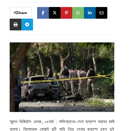
Share
স্যন্দন ডিজিটেল ডেস্ক, ০৫মার্চ : পাকিস্তানের সেনা ক্যাম্পে ভয়াবহ জঙ্গি
হামলা। বিস্ফোরক বোঝাই দুটি গাড়ি নিয়ে সেনার ক্যাম্পে ঢুকল দুই