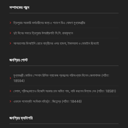
সম্পাদকের পছন্দ
ত্রিপুরার সরকারি কর্মচারীদের জন্য ৫ শতাংশ ডিএ ঘোষণা মুখ্যমন্ত্রীর
দুই দিনের সফরে ত্রিপুরায় উপরাষ্ট্রপতি সি.পি. রাধাকৃষ্ণন
আগরতলায় ভিআইপি রোডে যাত্রীদের ওপর হামলা, টাকাপয়সা ও মোবাইল ছিনতাই
জনপ্রিয় পোস্ট
মুখ্যমন্ত্রী কোভিড স্পেশাল রিলিফ প্যাকেজ প্রকল্পের পরিসংখ্যান দিলেন জেলাশাসক (পঠিত:
18594)
নেপাল, শ্রীলঙ্কাতেও বিজেপি সরকার চান অমিত শাহ, দাবি করলেন বিপ্লব দেব (পঠিত: 18581)
এডহক পদোন্নতি সংবিধান বহির্ভূত : জিতেন্দ্র (পঠিত: 18446)
জনপ্রিয় ক্যাটাগরি