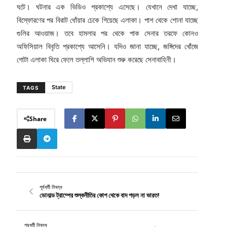
ঘটে। ঘটনার এক ভিডিও প্রকাশ্যে এসেছে। যেখানে দেখা যাচ্ছে,
বিস্ফোরণের পর বিরাট ধোঁয়ার ঢেকে গিয়েছে এলাকা। পাশ থেকে শোনা যাচ্ছে
গুলির আওয়াজ। তবে হামলার পর থেকে পাক সেনার তরফে কোনও
অফিসিয়াল বিবৃতি প্রকাশ্যে আসেনি। যদিও জানা যাচ্ছে, জঙ্গিদের খোঁজে
গোটা এলাকা ঘিরে ফেলে তল্লাশি অভিযান শুরু করেছে সেনাবাহিনী।
State
TAGS
Share
পূর্ববর্তী নিবন্ধ
ডোনাল্ড ট্রাম্পের শুল্কনীতির কোপ থেকে বাদ পড়ল না ভারত!
পরবর্তী নিবন্ধ