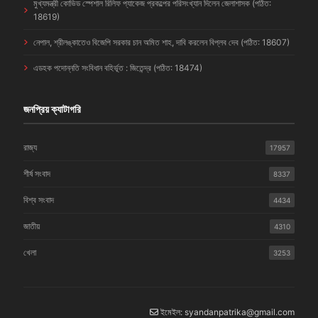
মুখ্যমন্ত্রী কোভিড স্পেশাল রিলিফ প্যাকেজ প্রকল্পের পরিসংখ্যান দিলেন জেলাশাসক (পঠিত:
18619)
নেপাল, শ্রীলঙ্কাতেও বিজেপি সরকার চান অমিত শাহ, দাবি করলেন বিপ্লব দেব (পঠিত: 18607)
এডহক পদোন্নতি সংবিধান বহির্ভূত : জিতেন্দ্র (পঠিত: 18474)
জনপ্রিয় ক্যাটাগরি
রাজ্য
17957
শীর্ষ সংবাদ
8337
বিশ্ব সংবাদ
4434
জাতীয়
4310
খেলা
3253
ইমেইল: syandanpatrika@gmail.com