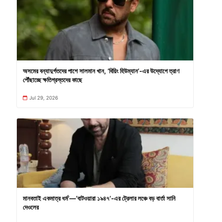
অসমের বন্যাদুর্গতদের পাশে সালমান খান, ‘বিয়িং হিউম্যান’-এর উদ্যোগে ত্রাণ
পৌঁছাচ্ছে ক্ষতিগ্রস্তদের কাছে
Jul 29, 2026
মানবতাই একমাত্র ধর্ম’—‘বাটওয়ারা ১৯৪৭’-এর ট্রেলার লঞ্চে বড় বার্তা সানি
দেওলের