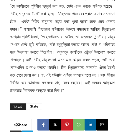
“যে কাশ্মীরকে পৃথিবীর ভূস্বর্গ বলা হত, সেটা এখন নরকে পরিণত হয়েছে।
নিরীহ মানুষদের টার্গেট করা হচ্ছে। নিহতদের পরিবারের প্রতি আমার সমবেদনা
রইল। একটা নিরীহ মানুষকে হত্যা করা পুরো ব্রহ্মাণ্ডকে মেরে ফেলার
সমান।” পাশাপাশি নিহতদের পরিবারের উদ্দেশে সমবেদনা জানিয়ে প্রিয়াঙ্কা
চোপড়ার প্রতিক্রিয়া, “পহেলগাঁওতে যা ঘটেছে তা অত্যন্ত নিন্দনীয়। মানুষ
সেখানে কেউ ছুটি কাটাতে, কেউ মধুচন্দ্রিমা করতে আবার কেউ বা পরিবারের
সঙ্গে উদযাপন করতে গিয়েছিল। শুধুমাত্র কাশ্মীরের সৌন্দর্য উপভোগ করতে
গিয়েছিল। এই নিরীহ মানুষগুলো এমন এক ঝড়ের কবলে পড়ল, যেটা তারা
কোনএদিন কল্পনাও করতে পারেনি। ঠিক প্রিয়জনদের সামনেই ওঁদের টার্গেট
করে মেরে ফেলা হল। না, এই ঘটনাটা এড়িয়ে যাওয়ার মতো নয়। বরং জীবনে
দীর্ঘদিন ধরে আমাদের সকলকে তাড়া করে বেড়াবে। এই জঘন্য আক্রমণ
মানবতার বিবেককে অন্তত নাড়া দিক।”
State
TAGS
Share