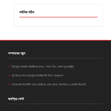
সর্বাধিক পঠিত
সম্পাদকের পছন্দ
ত্রিপুরার সরকারি কর্মচারীদের জন্য ৫ শতাংশ ডিএ ঘোষণা মুখ্যমন্ত্রীর
দুই দিনের সফরে ত্রিপুরায় উপরাষ্ট্রপতি সি.পি. রাধাকৃষ্ণন
আগরতলায় ভিআইপি রোডে যাত্রীদের ওপর হামলা, টাকাপয়সা ও মোবাইল ছিনতাই
জনপ্রিয় পোস্ট