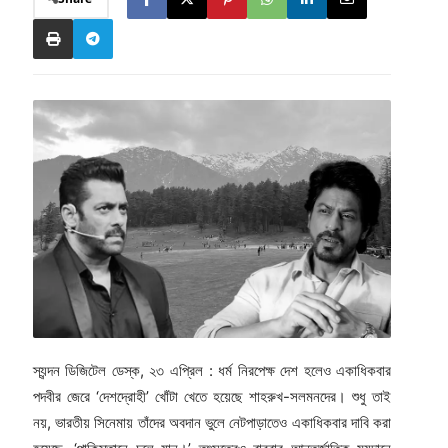
স্যন্দন ডিজিটেল ডেস্ক, ২৩ এপ্রিল : ধর্ম নিরপেক্ষ দেশ হলেও একাধিকবার
পদবীর জেরে ‘দেশদ্রোহী’ খোঁটা খেতে হয়েছে শাহরুখ-সলমনদের। শুধু তাই
নয়, ভারতীয় সিনেমায় তাঁদের অবদান ভুলে নেটপাড়াতেও একাধিকবার দাবি করা