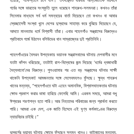
হয়েছে, ‘পাকিস্তানে চলে যান।’ তৎসত্ত্বেও বারবার আন্তর্জাতিক ময়দানে
গর্বের সঙ্গে ভারতের সংস্কৃতি তুলে ধরেছেন শাহরুখ-সলমনরা। কখনও তাঁরা
সিনেমার মাধ্যমে সর্ব ধর্ম সমন্বয়ের বার্তা দিয়েছেন তো কখনও বা আবার
স্বেচ্ছাসেবী সংস্থা খুলে দেশের দুস্থদের সাহায্য করে বুঝিয়ে দিয়েছেন যে,
আদতে মানবতার ধর্মে বিশ্বাসী তাঁরা। এবার পহেলগাঁও সন্ত্রাসের বিরুদ্ধেও
প্রতিবাদে গর্জে উঠলেন বলিউডের খান সাম্রাজ্যের দুই প্রতিনিধি।
পহেলগাঁওয়ের বৈসরন উপত্যকায় ভয়ানক সন্ত্রাসবাদের ঘটনায় দেশবাসীর মনে
যতটা কাঁপন ধরিয়েছে, ততটাই রাগ-বিদ্বেষের জন্ম দিয়েছে ‘ধর্মের ধ্বজাধারী
দৈত্যদানো’দের বিরুদ্ধে। পুলওয়ামার পর এত বড় সন্ত্রাসের ঘটনার সাক্ষী
থাকেনি উপত্যকা! আমজনতার সঙ্গে সেলেবমহলও ফুঁসছে। ক্ষুব্ধ শাহরুখ
খানের মন্তব্য, “পহেলগাঁওতে ঘটা এহেন অমানবিক, বিশ্বাসঘাতকতার ঘটনায়
ক্ষোভ প্রকাশ করার ভাষা হারিয়ে ফেলেছি আমি। এরকম সময়ে, আমরা শুধু
ঈশ্বরের শরণাপন্ন হতে পারি। আর নিহতদের পরিবারের জন্য প্রার্থনা করতে
পারি। আমরা এক দেশ, এক জাতি হিসেবে এই ঘৃণ্য কর্মকাণ্ডের বিরুদ্ধে
ন্যায়বিচার চাইছি।”
ভূস্বর্গের ভয়াবহ ঘটনায় ক্ষোভে ফুঁসছেন সলমন খানও। ভাইজানের মন্তব্য,