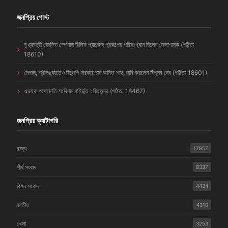
জনপ্রিয় পোস্ট
মুখ্যমন্ত্রী কোভিড স্পেশাল রিলিফ প্যাকেজ প্রকল্পের পরিসংখ্যান দিলেন জেলাশাসক (পঠিত:
18610)
নেপাল, শ্রীলঙ্কাতেও বিজেপি সরকার চান অমিত শাহ, দাবি করলেন বিপ্লব দেব (পঠিত: 18601)
এডহক পদোন্নতি সংবিধান বহির্ভূত : জিতেন্দ্র (পঠিত: 18467)
জনপ্রিয় ক্যাটাগরি
রাজ্য
17957
শীর্ষ সংবাদ
8337
বিশ্ব সংবাদ
4434
জাতীয়
4310
খেলা
3253