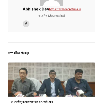
Abhishek Dey
https://syandanpatrika.in
সাংবাদিক (Journalist)
সম্পরকিত প্রবন্ধ
৫ সেপ্টেম্বর থেকে শুরু হবে এস.আই.আর