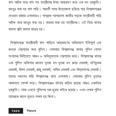
বাস আটক করে বাস সহ যাত্রীদের উপর আক্রমণ করে এক দল দুষ্কৃতি।
ভাংচুর করা হয় বাস গাড়ি। পরবর্তী সময় উত্তেজনা ছড়িয়ে পরে বিশ্রামগঞ্জের
দেওয়ান বাজার এলাকায়ও। সাব্রুম-আগরতলা জাতীয় সড়কে যাত্রীবাহী গাড়ি
আটক করে ভাংচুর করা হয়। মারধর করা হয় যাত্রীদের। এই নিয়ে থানায়
মামলা পাল্টা মামলা দায়ের হয়।
বিশ্রামগঞ্জে যাত্রীবাহী বাস গাড়িতে আক্রমণের অভিযোগে ইতিপূর্বে এক
জনকে গ্রেপ্তার করে পুলিশ। সোমবার বিশ্রামগঞ্জ থানার পুলিশ গোপন
সংবাদের ভিত্তিতে আরও ৬ অভিযুক্তকে গ্রেপ্তার করে। বিশ্রামগঞ্জ থানার
এক পুলিশ অফিসার জানান ধৃতরা হল ধৃতরা হল রুদ্র দেববর্মা, মণিকুমার
দেববর্মা, বিমল দেববর্মা, রাজু দেববর্মা, অমিত দেববর্মা এবং বিদ্যাসাগর দেববর্মা।
তাদের সকলের বাড়ি বিশ্রামগঞ্জ থানা এলাকায়। সোমবার পুলিশ ধৃতদের
আদালতে সোপর্দ করে। বিশ্রামগঞ্জের ঘটনায় জড়িত রয়েছে আরও একাধিক
দুষ্কৃতি। তারা এখনো পুলিশের ধরা ছুয়ার বাইরে রয়েছে। এখন দেখার পুলিশ
তাদেরকে জালে তুলতে সক্ষম হয় কিনা।
Tripura
TAGS