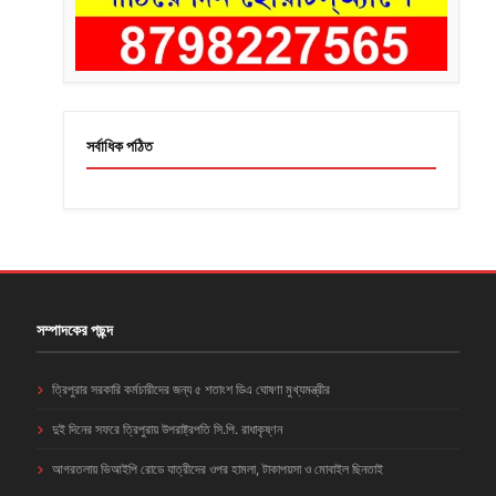
সর্বাধিক পঠিত
সম্পাদকের পছন্দ
ত্রিপুরার সরকারি কর্মচারীদের জন্য ৫ শতাংশ ডিএ ঘোষণা মুখ্যমন্ত্রীর
দুই দিনের সফরে ত্রিপুরায় উপরাষ্ট্রপতি সি.পি. রাধাকৃষ্ণন
আগরতলায় ভিআইপি রোডে যাত্রীদের ওপর হামলা, টাকাপয়সা ও মোবাইল ছিনতাই