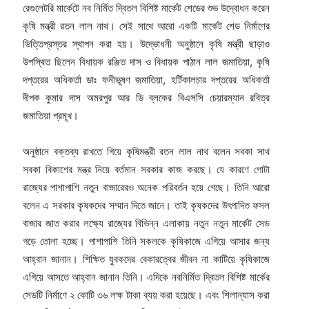
রেগুলেটরি মার্কেটে নব নির্মিত দ্বিতল বিশিষ্ট মার্কেট শেডের শুভ উদ্বোধন করেন
কৃষি মন্ত্রী রতন লাল নাথ। সেই সাথে আরো একটি মার্কেট শেড নির্মাণের
ভিত্তিপ্রস্তর স্থাপন করা হয়। উদ্ভোধনী অনুষ্ঠানে কৃষি মন্ত্রী ছাড়াও
উপস্থিত ছিলেন বিধায়ক রঞ্জিত দাস ও বিধায়ক পাঠান লাল জমাতিয়া, কৃষি
দপ্তরের অধিকর্তা ডাঃ ফনীভূষণ জমাতিয়া, হর্টিকালচার দপ্তরের অধিকর্তা
দীপক কুমার দাস অমরপুর আর ডি ব্লকের বিএসসি চেয়ারম্যান রবিত্র
জমাতিয়া প্রমূখ।
অনুষ্ঠানে বক্তব্য রাখতে গিয়ে কৃষিমন্ত্রী রতন লাল নাথ বলেন সবকা সাথ
সবকা বিকাশের মন্ত্র নিয়ে বর্তমান সরকার কাজ করছে। যে কারণে গোটা
রাজ্যের পাশাপাশি নতুন বাজারেরও অনেক পরিবর্তন হয়ে গেছে। তিনি আরো
বলেন এ সরকার কৃষকদের সম্মান দিতে জানে। তাই কৃষকদের উৎপাদিত ফসল
বাজার জাত করার লক্ষ্যে রাজ্যের বিভিন্ন এলাকায় নতুন নতুন মার্কেট সেড
গড়ে তোলা হচ্ছে। পাশাপাশি তিনি সকলকে কৃষিকাজে এগিয়ে আসার জন্য
আহ্বান জানান। শিক্ষিত যুবকদের বেকারত্বের জীবন না কাটিয়ে কৃষিকাজে
এগিয়ে আসতে আহ্বান জানান তিনি। এদিকে নবনির্মিত দ্বিতল বিশিষ্ট মার্কের
সেডটি নির্মাণে ২ কোটি ৩৬ লক্ষ টাকা ব্যয় করা হয়েছে। এবং শিলান্যাস করা