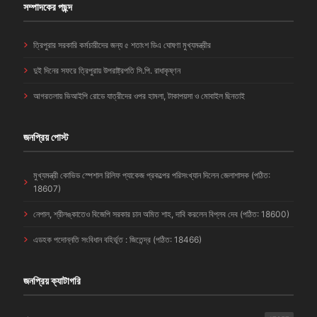
সম্পাদকের পছন্দ
ত্রিপুরার সরকারি কর্মচারীদের জন্য ৫ শতাংশ ডিএ ঘোষণা মুখ্যমন্ত্রীর
দুই দিনের সফরে ত্রিপুরায় উপরাষ্ট্রপতি সি.পি. রাধাকৃষ্ণন
আগরতলায় ভিআইপি রোডে যাত্রীদের ওপর হামলা, টাকাপয়সা ও মোবাইল ছিনতাই
জনপ্রিয় পোস্ট
মুখ্যমন্ত্রী কোভিড স্পেশাল রিলিফ প্যাকেজ প্রকল্পের পরিসংখ্যান দিলেন জেলাশাসক (পঠিত:
18607)
নেপাল, শ্রীলঙ্কাতেও বিজেপি সরকার চান অমিত শাহ, দাবি করলেন বিপ্লব দেব (পঠিত: 18600)
এডহক পদোন্নতি সংবিধান বহির্ভূত : জিতেন্দ্র (পঠিত: 18466)
জনপ্রিয় ক্যাটাগরি