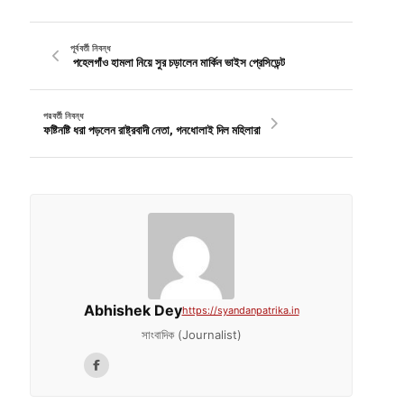
পূর্ববর্তী নিবন্ধ
পহেলগাঁও হামলা নিয়ে সুর চড়ালেন মার্কিন ভাইস প্রেসিডেন্ট
পরবর্তী নিবন্ধ
ফষ্টিনষ্টি ধরা পড়লেন রাষ্ট্রবাদী নেতা, গনধোলাই দিল মহিলারা
Abhishek Dey
https://syandanpatrika.in
সাংবাদিক (Journalist)