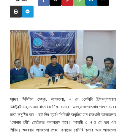
স্যন্দন ডিজিটাল ডেস্ক, আগরতলা, ২ মে :রোটারি ইন্টারন্যাশনাল
ডিস্ট্রিক্ট-৩২৪০ এর বাৎসরিক শিক্ষা সমাবেশ এবছর আগরতলায় প্রথম বারের
মতো অনুষ্ঠিত হবে। দুই দিন ব্যাপি শিবিরটি অনুষ্ঠিত হবে রাজধানী আগরতলার
"সোনার তরী" হোটেলের কনফারেন্স হলে। আগামী ৩ ও ৪ মে হবে এই
শিবির। শুক্রবার আগরতলা প্রেস ক্লাবের রোটারি ক্লাব অফ আগরতলা