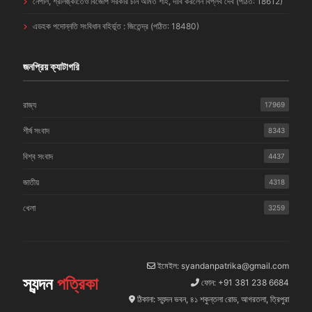
নেপাল, শ্রীলঙ্কাতেও বিজেপি সরকার চান অমিত শাহ, দাবি করলেন বিপ্লব দেব (পঠিত: 18612)
এডহক পদোন্নতি সংবিধান বহির্ভূত : জিতেন্দ্র (পঠিত: 18480)
জনপ্রিয় ক্যাটাগরি
রাজ্য
17969
শীর্ষ সংবাদ
8343
বিশ্ব সংবাদ
4437
জাতীয়
4318
খেলা
3259
ইমেইল: syandanpatrika@gmail.com
স্যন্দন
পত্রিকা
ফোন: +91 381 238 6684
ঠিকানা: স্যন্দন ভবন, ৪১ শকুন্তলা রোড, আগরতলা, ত্রিপুরা