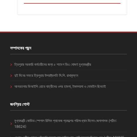
সম্পাদকের পছন্দ
ত্রিপুরার সরকারি কর্মচারীদের জন্য ৫ শতাংশ ডিএ ঘোষণা মুখ্যমন্ত্রীর
দুই দিনের সফরে ত্রিপুরায় উপরাষ্ট্রপতি সি.পি. রাধাকৃষ্ণন
আগরতলায় ভিআইপি রোডে যাত্রীদের ওপর হামলা, টাকাপয়সা ও মোবাইল ছিনতাই
জনপ্রিয় পোস্ট
মুখ্যমন্ত্রী কোভিড স্পেশাল রিলিফ প্যাকেজ প্রকল্পের পরিসংখ্যান দিলেন জেলাশাসক (পঠিত:
18624)