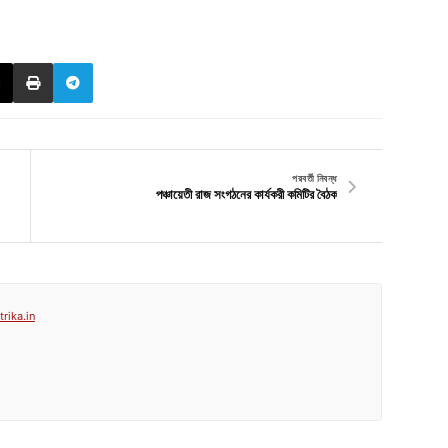
পরবর্তী নিবন্ধ
পঞ্চায়েতী রাজ সংগঠনের কার্যকরী কমিটির বৈঠক
rika.in