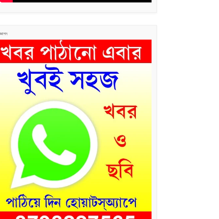
জ্ঞাপন