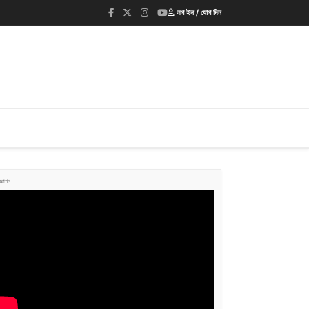
লগ ইন / যোগ দিন
জ্ঞাপন