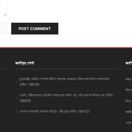
POST COMMENT
জনপ্রিয় পোস্ট
জনপ্
মুখ্যমন্ত্রী কোভিড স্পেশাল রিলিফ প্যাকেজ প্রকল্পের পরিসংখ্যান দিলেন জেলাশাসক
রাজ্য
(পঠিত: 18616)
শীর্ষ 
নেপাল, শ্রীলঙ্কাতেও বিজেপি সরকার চান অমিত শাহ, দাবি করলেন বিপ্লব দেব (পঠিত:
18606)
বিশ্ব
এডহক পদোন্নতি সংবিধান বহির্ভূত : জিতেন্দ্র (পঠিত: 18472)
জাতীয
খেলা