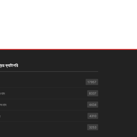
রিয় ক্যাটাগরি
17957
সংবাদ
8337
 সংবাদ
4434
়
4310
3253