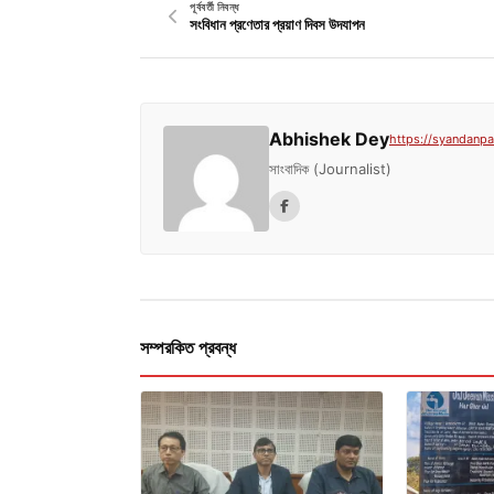
পূর্ববর্তী নিবন্ধ
সংবিধান প্রণেতার প্রয়াণ দিবস উদযাপন
Abhishek Dey
https://syandanpat
সাংবাদিক (Journalist)
সম্পরকিত প্রবন্ধ