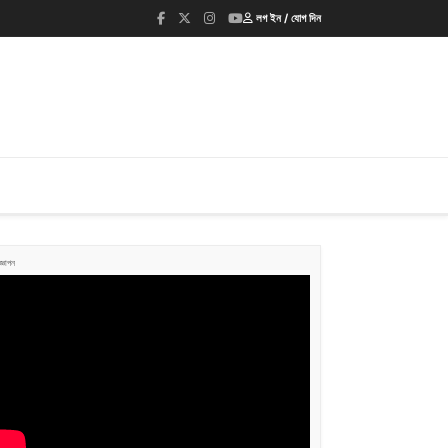
লগ ইন / যোগ দিন
জ্ঞাপন