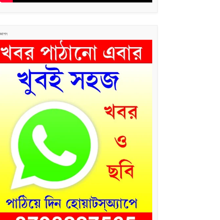
জ্ঞাপন