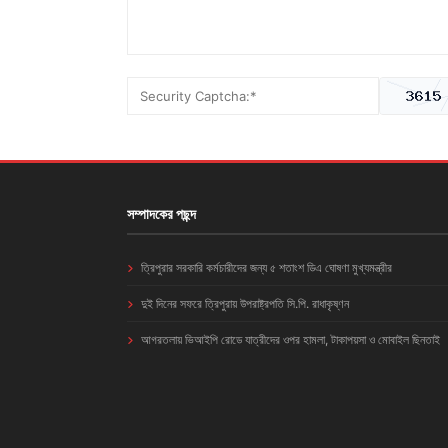
সম্পাদকের পছন্দ
ত্রিপুরার সরকারি কর্মচারীদের জন্য ৫ শতাংশ ডিএ ঘোষণা মুখ্যমন্ত্রীর
দুই দিনের সফরে ত্রিপুরায় উপরাষ্ট্রপতি সি.পি. রাধাকৃষ্ণন
আগরতলায় ভিআইপি রোডে যাত্রীদের ওপর হামলা, টাকাপয়সা ও মোবাইল ছিনতাই