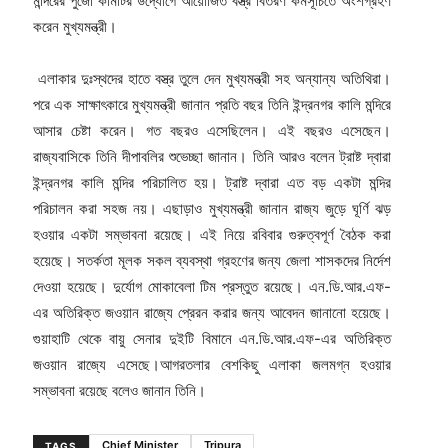
মন্দিরের পুজো কমিটির উদ্যোগে আয়োজিত বস্ত্র বিতরণ কর্মসূচিতে অংশগ্রহণ
করেন মুখ্যমন্ত্রী।
এলাকার দুঃস্থদের হাতে বস্ত্র তুলে দেন মুখ্যমন্ত্রী সহ অন্যান্য অতিথিরা।
পরে এক সাক্ষাৎকারে মুখ্যমন্ত্রী জানান প্রতি বছর তিনি ইন্দ্রনগর কালি মন্দিরে
আসার চেষ্টা করেন। গত বছরও এসেছিলেন। এই বছরও এসেছেন।
রাজ্যবাসিকে তিনি দীপাবলির শুভেচ্ছা জানান। তিনি আরও বলেন ট্রাষ্ট দ্বারা
ইন্দ্রনগর কালি মন্দির পরিচালিত হয়। ট্রাষ্ট দ্বারা এত বড় একটা মন্দির
পরিচালন করা সহজ নয়। এছাড়াও মুখ্যমন্ত্রী জানান রাজ্য জুড়ে ঘূর্ণি ঝড়
হওয়ার একটা সম্ভাবনা রয়েছে। এই নিয়ে রবিবার গুরুত্বপূর্ণ বৈঠক করা
হয়েছে। সতর্কতা মূলক সকল ব্যবস্থা গ্রহণের জন্য জেলা শাসকদের নির্দেশ
দেওয়া হয়েছে। দুর্যোগ মোকাবেলা টিম প্রস্তুত রয়েছে। এন.ডি.আর.এফ-
এর অতিরিক্ত জওয়ান রাজ্যে প্রেরন করার জন্য আবেদন জানানো হয়েছে।
গুয়াহাটি থেকে বায়ু সেনার দুইটি বিমানে এন.ডি.আর.এফ-এর অতিরিক্ত
জওয়ান রাজ্যে এসেছে।আগরতলার বেশকিছু এলাকা জলমগ্ন হওয়ার
সম্ভাবনা রয়েছে বলেও জানান তিনি।
Chief Minister
Tripura
TAGS