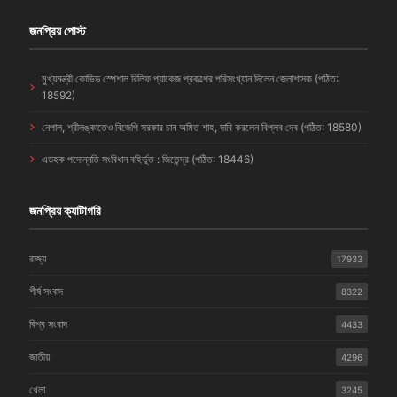
জনপ্রিয় পোস্ট
মুখ্যমন্ত্রী কোভিড স্পেশাল রিলিফ প্যাকেজ প্রকল্পের পরিসংখ্যান দিলেন জেলাশাসক (পঠিত:
18592)
নেপাল, শ্রীলঙ্কাতেও বিজেপি সরকার চান অমিত শাহ, দাবি করলেন বিপ্লব দেব (পঠিত: 18580)
এডহক পদোন্নতি সংবিধান বহির্ভূত : জিতেন্দ্র (পঠিত: 18446)
জনপ্রিয় ক্যাটাগরি
রাজ্য
17933
শীর্ষ সংবাদ
8322
বিশ্ব সংবাদ
4433
জাতীয়
4296
খেলা
3245