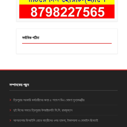
সর্বাধিক পঠিত
সম্পাদকের পছন্দ
ত্রিপুরার সরকারি কর্মচারীদের জন্য ৫ শতাংশ ডিএ ঘোষণা মুখ্যমন্ত্রীর
দুই দিনের সফরে ত্রিপুরায় উপরাষ্ট্রপতি সি.পি. রাধাকৃষ্ণন
আগরতলায় ভিআইপি রোডে যাত্রীদের ওপর হামলা, টাকাপয়সা ও মোবাইল ছিনতাই