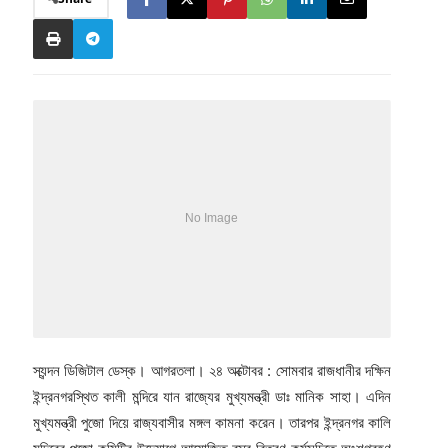
স্যন্দন ডিজিটাল ডেস্ক। আগরতলা। ২৪ অক্টোবর : সোমবার রাজধানীর দক্ষিন
ইন্দ্রনগরস্থিত কালী মন্দিরে যান রাজ্যের মুখ্যমন্ত্রী ডাঃ মানিক সাহা। এদিন
মুখ্যমন্ত্রী পুজো দিয়ে রাজ্যবাসীর মঙ্গল কামনা করেন। তারপর ইন্দ্রনগর কালি