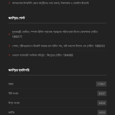
আগরতলায় ভিআইপি রোডে যাত্রীদের ওপর হামলা, টাকাপয়সা ও মোবাইল ছিনতাই
জনপ্রিয় পোস্ট
মুখ্যমন্ত্রী কোভিড স্পেশাল রিলিফ প্যাকেজ প্রকল্পের পরিসংখ্যান দিলেন জেলাশাসক (পঠিত:
18607)
নেপাল, শ্রীলঙ্কাতেও বিজেপি সরকার চান অমিত শাহ, দাবি করলেন বিপ্লব দেব (পঠিত: 18600)
এডহক পদোন্নতি সংবিধান বহির্ভূত : জিতেন্দ্র (পঠিত: 18466)
জনপ্রিয় ক্যাটাগরি
রাজ্য
17957
শীর্ষ সংবাদ
8337
বিশ্ব সংবাদ
4434
জাতীয়
4310