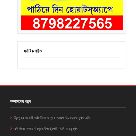
সর্বাধিক পঠিত
সম্পাদকের পছন্দ
ত্রিপুরার সরকারি কর্মচারীদের জন্য ৫ শতাংশ ডিএ ঘোষণা মুখ্যমন্ত্রীর
দুই দিনের সফরে ত্রিপুরায় উপরাষ্ট্রপতি সি.পি. রাধাকৃষ্ণন