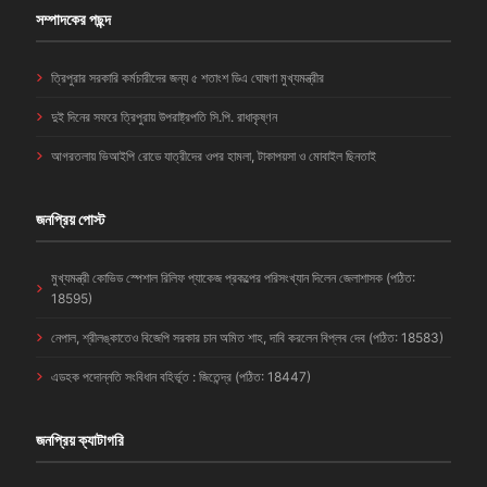
সম্পাদকের পছন্দ
ত্রিপুরার সরকারি কর্মচারীদের জন্য ৫ শতাংশ ডিএ ঘোষণা মুখ্যমন্ত্রীর
দুই দিনের সফরে ত্রিপুরায় উপরাষ্ট্রপতি সি.পি. রাধাকৃষ্ণন
আগরতলায় ভিআইপি রোডে যাত্রীদের ওপর হামলা, টাকাপয়সা ও মোবাইল ছিনতাই
জনপ্রিয় পোস্ট
মুখ্যমন্ত্রী কোভিড স্পেশাল রিলিফ প্যাকেজ প্রকল্পের পরিসংখ্যান দিলেন জেলাশাসক (পঠিত:
18595)
নেপাল, শ্রীলঙ্কাতেও বিজেপি সরকার চান অমিত শাহ, দাবি করলেন বিপ্লব দেব (পঠিত: 18583)
এডহক পদোন্নতি সংবিধান বহির্ভূত : জিতেন্দ্র (পঠিত: 18447)
জনপ্রিয় ক্যাটাগরি