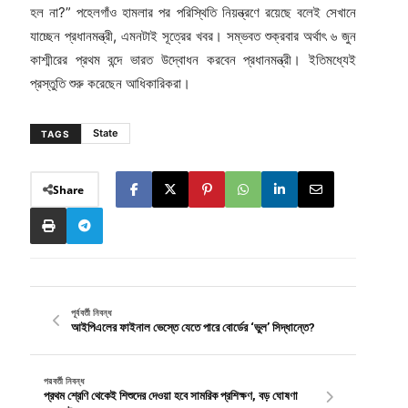
হল না?” পহেলগাঁও হামলার পর পরিস্থিতি নিয়ন্ত্রণে রয়েছে বলেই সেখানে
যাচ্ছেন প্রধানমন্ত্রী, এমনটাই সূত্রের খবর। সম্ভবত শুক্রবার অর্থাৎ ৬ জুন
কাশ্মীরের প্রথম বন্দে ভারত উদ্বোধন করবেন প্রধানমন্ত্রী। ইতিমধ্যেই
প্রস্তুতি শুরু করেছেন আধিকারিকরা।
State
TAGS
Share
পূর্ববর্তী নিবন্ধ
আইপিএলের ফাইনাল ভেস্তে যেতে পারে বোর্ডের ‘ভুল’ সিদ্ধান্তে?
পরবর্তী নিবন্ধ
প্রথম শ্রেণি থেকেই শিশুদের দেওয়া হবে সামরিক প্রশিক্ষণ, বড় ঘোষণা