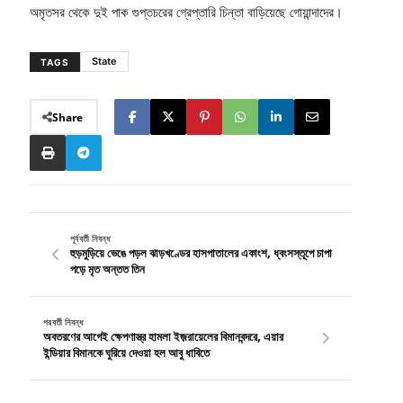
অমৃতসর থেকে দুই পাক গুপ্তচরের গ্রেপ্তারি চিন্তা বাড়িয়েছে গোয়ান্দাদের।
State
TAGS
Share
পূর্ববর্তী নিবন্ধ
হুড়মুড়িয়ে ভেঙে পড়ল ঝাড়খণ্ডের হাসপাতালের একাংশ, ধ্বংসস্তূপে চাপা
পড়ে মৃত অন্তত তিন
পরবর্তী নিবন্ধ
অবতরণের আগেই ক্ষেপণাস্ত্র হামলা ইজ়রায়েলের বিমানবন্দরে, এয়ার
ইন্ডিয়ার বিমানকে ঘুরিয়ে দেওয়া হল আবু ধাবিতে