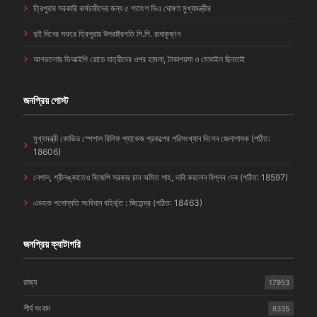
ত্রিপুরার সরকারি কর্মচারীদের জন্য ৫ শতাংশ ডিএ ঘোষণা মুখ্যমন্ত্রীর
দুই দিনের সফরে ত্রিপুরায় উপরাষ্ট্রপতি সি.পি. রাধাকৃষ্ণন
আগরতলায় ভিআইপি রোডে যাত্রীদের ওপর হামলা, টাকাপয়সা ও মোবাইল ছিনতাই
জনপ্রিয় পোস্ট
মুখ্যমন্ত্রী কোভিড স্পেশাল রিলিফ প্যাকেজ প্রকল্পের পরিসংখ্যান দিলেন জেলাশাসক (পঠিত:
18606)
নেপাল, শ্রীলঙ্কাতেও বিজেপি সরকার চান অমিত শাহ, দাবি করলেন বিপ্লব দেব (পঠিত: 18597)
এডহক পদোন্নতি সংবিধান বহির্ভূত : জিতেন্দ্র (পঠিত: 18463)
জনপ্রিয় ক্যাটাগরি
রাজ্য
17953
শীর্ষ সংবাদ
8335