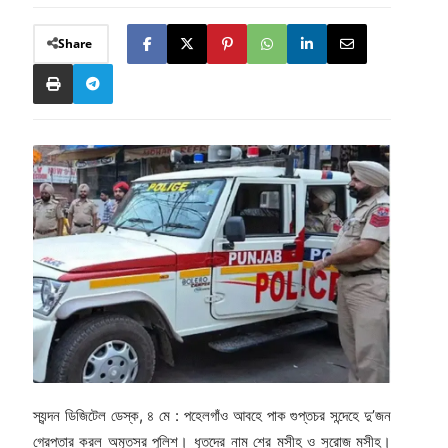
Share
স্যন্দন ডিজিটেল ডেস্ক, ৪ মে : পহেলগাঁও আবহে পাক গুপ্তচর সন্দেহে দু’জন
গ্রেপ্তার করল অমৃতসর পুলিশ। ধৃতদের নাম শের মসীহ ও সুরোজ মসীহ।