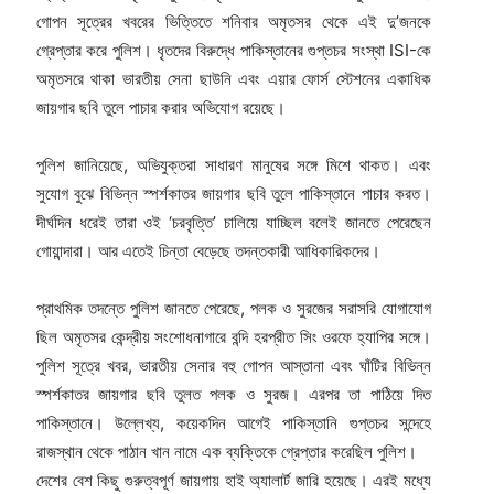
গোপন সূত্রের খবরের ভিত্তিতে শনিবার অমৃতসর থেকে এই দু’জনকে
গ্রেপ্তার করে পুলিশ। ধৃতদের বিরুদ্ধে পাকিস্তানের গুপ্তচর সংস্থা ISI-কে
অমৃতসরে থাকা ভারতীয় সেনা ছাউনি এবং এয়ার ফোর্স স্টেশনের একাধিক
জায়গার ছবি তুলে পাচার করার অভিযোগ রয়েছে।
পুলিশ জানিয়েছে, অভিযুক্তরা সাধারণ মানুষের সঙ্গে মিশে থাকত। এবং
সুযোগ বুঝে বিভিন্ন স্পর্শকাতর জায়গার ছবি তুলে পাকিস্তানে পাচার করত।
দীর্ঘদিন ধরেই তারা ওই ‘চরবৃত্তি’ চালিয়ে যাচ্ছিল বলেই জানতে পেরেছেন
গোয়ান্দারা। আর এতেই চিন্তা বেড়েছে তদন্তকারী আধিকারিকদের।
প্রাথমিক তদন্তে পুলিশ জানতে পেরেছে, পলক ও সুরজের সরাসরি যোগাযোগ
ছিল অমৃতসর কেন্দ্রীয় সংশোধনাগারে বন্দি হরপ্রীত সিং ওরফে হ্যাপির সঙ্গে।
পুলিশ সূত্রে খবর, ভারতীয় সেনার বহু গোপন আস্তানা এবং ঘাঁটির বিভিন্ন
স্পর্শকাতর জায়গার ছবি তুলত পলক ও সুরজ। এরপর তা পাঠিয়ে দিত
পাকিস্তানে। উল্লেখ্য, কয়েকদিন আগেই পাকিস্তানি গুপ্তচর সন্দেহে
রাজস্থান থেকে পাঠান খান নামে এক ব্যক্তিকে গ্রেপ্তার করেছিল পুলিশ।
দেশের বেশ কিছু গুরুত্বপূর্ণ জায়গায় হাই অ্যালার্ট জারি হয়েছে। এরই মধ্যে