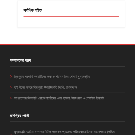
সর্বাধিক পঠিত
সম্পাদকের পছন্দ
ত্রিপুরার সরকারি কর্মচারীদের জন্য ৫ শতাংশ ডিএ ঘোষণা মুখ্যমন্ত্রীর
দুই দিনের সফরে ত্রিপুরায় উপরাষ্ট্রপতি সি.পি. রাধাকৃষ্ণন
আগরতলায় ভিআইপি রোডে যাত্রীদের ওপর হামলা, টাকাপয়সা ও মোবাইল ছিনতাই
জনপ্রিয় পোস্ট
মুখ্যমন্ত্রী কোভিড স্পেশাল রিলিফ প্যাকেজ প্রকল্পের পরিসংখ্যান দিলেন জেলাশাসক (পঠিত: