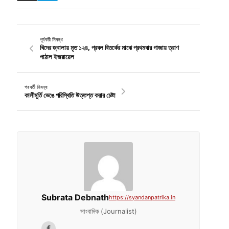
পূর্ববর্তী নিবন্ধ
খিদের জ্বালায় মৃত ১২৪, প্রবল বিতর্কের মাঝে প্রথমবার গাজায় ত্রাণ
পাঠাল ইজরায়েল
পরবর্তী নিবন্ধ
কালীমূর্তি ভেঙে পরিস্থিতি উত্তপ্ত করার চেষ্টা
Subrata Debnath
https://syandanpatrika.in
সাংবাদিক (Journalist)