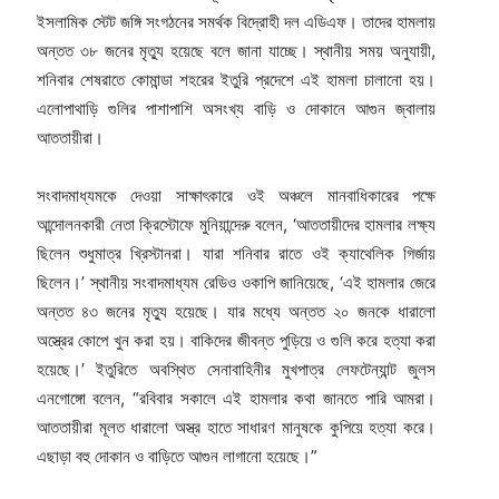
ইসলামিক স্টেট জঙ্গি সংগঠনের সমর্থক বিদ্রোহী দল এডিএফ। তাদের হামলায়
অন্তত ৩৮ জনের মৃত্যু হয়েছে বলে জানা যাচ্ছে। স্থানীয় সময় অনুযায়ী,
শনিবার শেষরাতে কোমান্ডা শহরের ইতুরি প্রদেশে এই হামলা চালানো হয়।
এলোপাথাড়ি গুলির পাশাপাশি অসংখ্য বাড়ি ও দোকানে আগুন জ্বালায়
আততায়ীরা।
সংবাদমাধ্যমকে দেওয়া সাক্ষাৎকারে ওই অঞ্চলে মানবাধিকারের পক্ষে
আন্দোলনকারী নেতা ক্রিস্টোফে মুনিয়ান্দেরু বলেন, ‘আততায়ীদের হামলার লক্ষ্য
ছিলেন শুধুমাত্র খ্রিস্টানরা। যারা শনিবার রাতে ওই ক্যাথেলিক গির্জায়
ছিলেন।’ স্থানীয় সংবাদমাধ্যম রেডিও ওকাপি জানিয়েছে, ‘এই হামলার জেরে
অন্তত ৪৩ জনের মৃত্যু হয়েছে। যার মধ্যে অন্তত ২০ জনকে ধারালো
অস্ত্রের কোপে খুন করা হয়। বাকিদের জীবন্ত পুড়িয়ে ও গুলি করে হত্যা করা
হয়েছে।’ ইতুরিতে অবস্থিত সেনাবাহিনীর মুখপাত্র লেফটেন্যান্ট জুলস
এনগোঙ্গো বলেন, “রবিবার সকালে এই হামলার কথা জানতে পারি আমরা।
আততায়ীরা মূলত ধারালো অস্ত্র হাতে সাধারণ মানুষকে কুপিয়ে হত্যা করে।
এছাড়া বহু দোকান ও বাড়িতে আগুন লাগানো হয়েছে।”