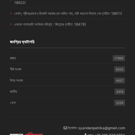
18622)
নেপাল, শ্রীলঙ্কাতেও বিজেপি সরকার চান অমিত শাহ, দাবি করলেন বিপ্লব দেব (পঠিত: 18611)
এডহক পদোন্নতি সংবিধান বহির্ভূত : জিতেন্দ্র (পঠিত: 18476)
জনপ্রিয় ক্যাটাগরি
রাজ্য
17969
শীর্ষ সংবাদ
8343
বিশ্ব সংবাদ
4437
জাতীয়
4318
খেলা
3259
ইমেইল: syandanpatrika@gmail.com