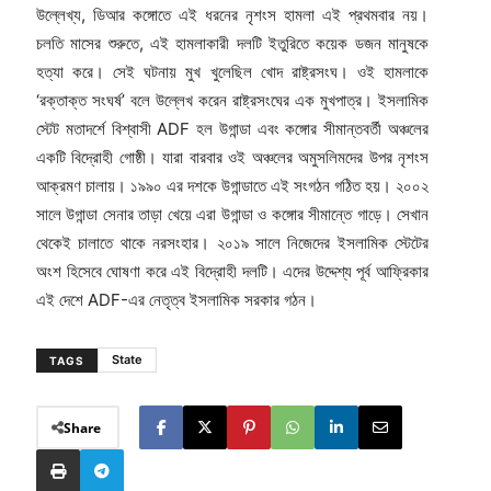
উল্লেখ্য, ডিআর কঙ্গোতে এই ধরনের নৃশংস হামলা এই প্রথমবার নয়।
চলতি মাসের শুরুতে, এই হামলাকারী দলটি ইতুরিতে কয়েক ডজন মানুষকে
হত্যা করে। সেই ঘটনায় মুখ খুলেছিল খোদ রাষ্ট্রসংঘ। ওই হামলাকে
‘রক্তাক্ত সংঘর্ষ’ বলে উল্লেখ করেন রাষ্ট্রসংঘের এক মুখপাত্র। ইসলামিক
স্টেট মতাদর্শে বিশ্বাসী ADF হল উগান্ডা এবং কঙ্গোর সীমান্তবর্তী অঞ্চলের
একটি বিদ্রোহী গোষ্ঠী। যারা বারবার ওই অঞ্চলের অমুসলিমদের উপর নৃশংস
আক্রমণ চালায়। ১৯৯০ এর দশকে উগান্ডাতে এই সংগঠন গঠিত হয়। ২০০২
সালে উগান্ডা সেনার তাড়া খেয়ে এরা উগান্ডা ও কঙ্গোর সীমান্তে গাড়ে। সেখান
থেকেই চালাতে থাকে নরসংহার। ২০১৯ সালে নিজেদের ইসলামিক স্টেটের
অংশ হিসেবে ঘোষণা করে এই বিদ্রোহী দলটি। এদের উদ্দেশ্য পূর্ব আফ্রিকার
এই দেশে ADF-এর নেতৃত্ব ইসলামিক সরকার গঠন।
State
TAGS
Share