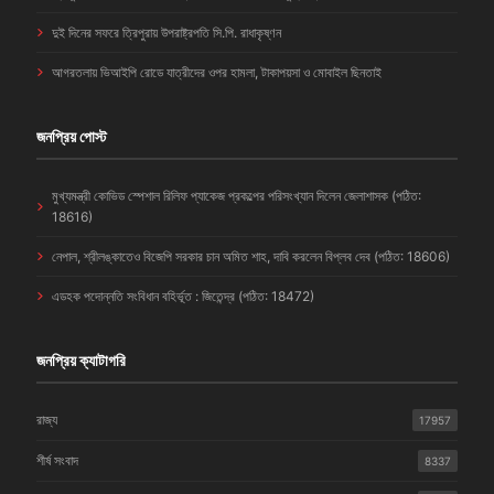
দুই দিনের সফরে ত্রিপুরায় উপরাষ্ট্রপতি সি.পি. রাধাকৃষ্ণন
আগরতলায় ভিআইপি রোডে যাত্রীদের ওপর হামলা, টাকাপয়সা ও মোবাইল ছিনতাই
জনপ্রিয় পোস্ট
মুখ্যমন্ত্রী কোভিড স্পেশাল রিলিফ প্যাকেজ প্রকল্পের পরিসংখ্যান দিলেন জেলাশাসক (পঠিত:
18616)
নেপাল, শ্রীলঙ্কাতেও বিজেপি সরকার চান অমিত শাহ, দাবি করলেন বিপ্লব দেব (পঠিত: 18606)
এডহক পদোন্নতি সংবিধান বহির্ভূত : জিতেন্দ্র (পঠিত: 18472)
জনপ্রিয় ক্যাটাগরি
রাজ্য
17957
শীর্ষ সংবাদ
8337