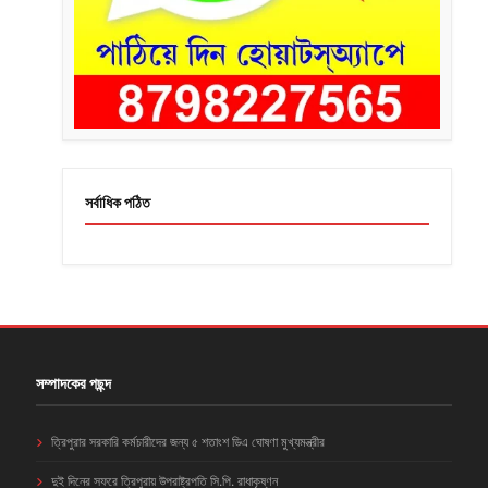
সর্বাধিক পঠিত
সম্পাদকের পছন্দ
ত্রিপুরার সরকারি কর্মচারীদের জন্য ৫ শতাংশ ডিএ ঘোষণা মুখ্যমন্ত্রীর
দুই দিনের সফরে ত্রিপুরায় উপরাষ্ট্রপতি সি.পি. রাধাকৃষ্ণন