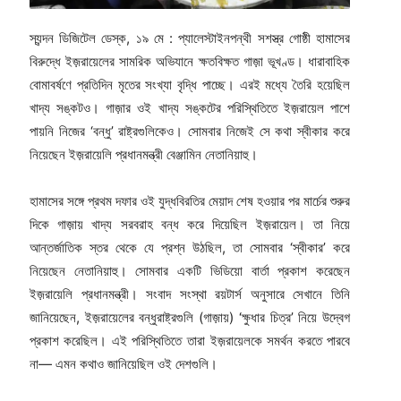
স্যন্দন ডিজিটেল ডেস্ক, ১৯ মে : প্যালেস্টাইনপন্থী সশস্ত্র গোষ্ঠী হামাসের
বিরুদ্ধে ইজ়রায়েলের সামরিক অভিযানে ক্ষতবিক্ষত গাজ়া ভূখণ্ড। ধারাবাহিক
বোমাবর্ষণে প্রতিদিন মৃতের সংখ্যা বৃদ্ধি পাচ্ছে। এরই মধ্যে তৈরি হয়েছিল
খাদ্য সঙ্কটও। গাজ়ার ওই খাদ্য সঙ্কটের পরিস্থিতিতে ইজ়রায়েল পাশে
পায়নি নিজের ‘বন্ধু’ রাষ্ট্রগুলিকেও। সোমবার নিজেই সে কথা স্বীকার করে
নিয়েছেন ইজ়রায়েলি প্রধানমন্ত্রী বেঞ্জামিন নেতানিয়াহু।
হামাসের সঙ্গে প্রথম দফার ওই যুদ্ধবিরতির মেয়াদ শেষ হওয়ার পর মার্চের শুরুর
দিকে গাজ়ায় খাদ্য সরবরাহ বন্ধ করে দিয়েছিল ইজ়রায়েল। তা নিয়ে
আন্তর্জাতিক স্তর থেকে যে প্রশ্ন উঠছিল, তা সোমবার ‘স্বীকার’ করে
নিয়েছেন নেতানিয়াহু। সোমবার একটি ভিডিয়ো বার্তা প্রকাশ করেছেন
ইজ়রায়েলি প্রধানমন্ত্রী। সংবাদ সংস্থা রয়টার্স অনুসারে সেখানে তিনি
জানিয়েছেন, ইজ়রায়েলের বন্ধুরাষ্ট্রগুলি (গাজ়ায়) ‘ক্ষুধার চিত্র’ নিয়ে উদ্বেগ
প্রকাশ করেছিল। এই পরিস্থিতিতে তারা ইজ়রায়েলকে সমর্থন করতে পারবে
না— এমন কথাও জানিয়েছিল ওই দেশগুলি।