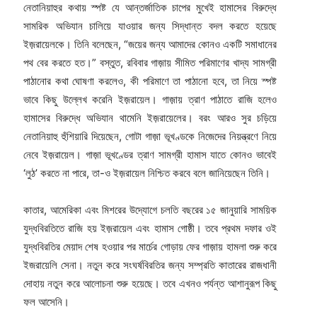
নেতানিয়াহুর কথায় স্পষ্ট যে আন্তর্জাতিক চাপের মুখেই হামাসের বিরুদ্ধে
সামরিক অভিযান চালিয়ে যাওয়ার জন্য সিদ্ধান্ত বদল করতে হয়েছে
ইজ়রায়েলকে। তিনি বলেছেন, “জয়ের জন্য আমাদের কোনও একটি সমাধানের
পথ বের করতে হত।” বস্তুত, রবিবার গাজ়ায় সীমিত পরিমাণের খাদ্য সামগ্রী
পাঠানোর কথা ঘোষণা করলেও, কী পরিমাণে তা পাঠানো হবে, তা নিয়ে স্পষ্ট
ভাবে কিছু উল্লেখ করেনি ইজ়রায়েল। গাজ়ায় ত্রাণ পাঠাতে রাজি হলেও
হামাসের বিরুদ্ধে অভিযান থামেনি ইজ়রায়েলের। বরং আরও সুর চড়িয়ে
নেতানিয়াহু হুঁশিয়ারি দিয়েছেন, গোটা গাজ়া ভূখণ্ডকে নিজেদের নিয়ন্ত্রণে নিয়ে
নেবে ইজ়রায়েল। গাজ়া ভূখণ্ডের ত্রাণ সামগ্রী হামাস যাতে কোনও ভাবেই
‘লুঠ’ করতে না পারে, তা-ও ইজ়রায়েল নিশ্চিত করবে বলে জানিয়েছেন তিনি।
কাতার, আমেরিকা এবং মিশরের উদ্যোগে চলতি বছরের ১৫ জানুয়ারি সাময়িক
যুদ্ধবিরতিতে রাজি হয় ইজ়রায়েল এবং হামাস গোষ্ঠী। তবে প্রথম দফার ওই
যুদ্ধবিরতির মেয়াদ শেষ হওয়ার পর মার্চের গোড়ায় ফের গাজ়ায় হামলা শুরু করে
ইজরায়েলি সেনা। নতুন করে সংঘর্ষবিরতির জন্য সম্প্রতি কাতারের রাজধানী
দোহায় নতুন করে আলোচনা শুরু হয়েছে। তবে এখনও পর্যন্ত আশানুরূপ কিছু
ফল আসেনি।