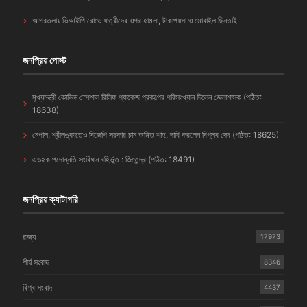
আগরতলায় ভিআইপি রোডে যাত্রীদের ওপর হামলা, টাকাপয়সা ও মোবাইল ছিনতাই
জনপ্রিয় পোস্ট
মুখ্যমন্ত্রী কোভিড স্পেশাল রিলিফ প্যাকেজ প্রকল্পের পরিসংখ্যান দিলেন জেলাশাসক (পঠিত:
18638)
নেপাল, শ্রীলঙ্কাতেও বিজেপি সরকার চান অমিত শাহ, দাবি করলেন বিপ্লব দেব (পঠিত: 18625)
এডহক পদোন্নতি সংবিধান বহির্ভূত : জিতেন্দ্র (পঠিত: 18491)
জনপ্রিয় ক্যাটাগরি
রাজ্য
17973
শীর্ষ সংবাদ
8346
বিশ্ব সংবাদ
4437