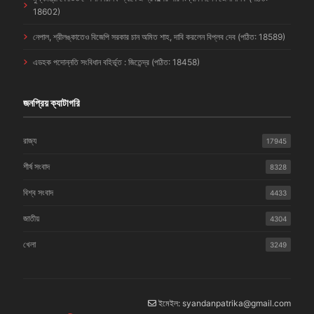
18602)
নেপাল, শ্রীলঙ্কাতেও বিজেপি সরকার চান অমিত শাহ, দাবি করলেন বিপ্লব দেব (পঠিত: 18589)
এডহক পদোন্নতি সংবিধান বহির্ভূত : জিতেন্দ্র (পঠিত: 18458)
জনপ্রিয় ক্যাটাগরি
রাজ্য
17945
শীর্ষ সংবাদ
8328
বিশ্ব সংবাদ
4433
জাতীয়
4304
খেলা
3249
ইমেইল: syandanpatrika@gmail.com