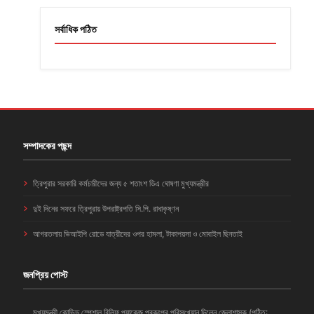
সর্বাধিক পঠিত
সম্পাদকের পছন্দ
ত্রিপুরার সরকারি কর্মচারীদের জন্য ৫ শতাংশ ডিএ ঘোষণা মুখ্যমন্ত্রীর
দুই দিনের সফরে ত্রিপুরায় উপরাষ্ট্রপতি সি.পি. রাধাকৃষ্ণন
আগরতলায় ভিআইপি রোডে যাত্রীদের ওপর হামলা, টাকাপয়সা ও মোবাইল ছিনতাই
জনপ্রিয় পোস্ট
মুখ্যমন্ত্রী কোভিড স্পেশাল রিলিফ প্যাকেজ প্রকল্পের পরিসংখ্যান দিলেন জেলাশাসক (পঠিত: