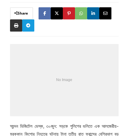
Share
স্যন্দন ডিজিটেল ডেস্ক, ৩০জুন: সড়কে পুলিশের গুলিতে এক আলজেরীয়-
মরক্কান কিশোর নিহতের ঘটনায় টানা তৃতীয় রাত ফ্রান্সের বেশিরভাগ বড়