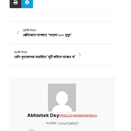
পূর্ববর্তী নিবন্ধ
মেক্সিকোতে তাপদাহে ‘অন্তত ১০০ মৃত্যু’
পরবর্তী নিবন্ধ
মেসি-বুসকেতসরা মায়ামিতে ‘ছুটি কাটাতে যাচ্ছেন না’
Abhishek Dey
https://syandanpatrika.in
সাংবাদিক (Journalist)