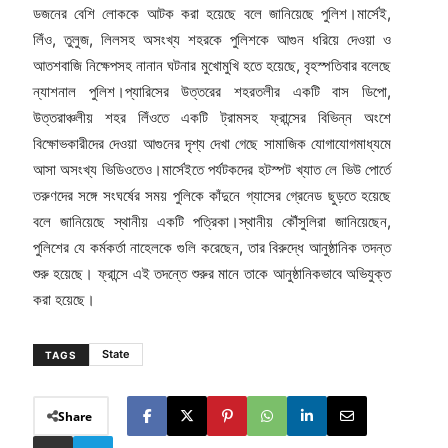
ডজনের বেশি লোককে আটক করা হয়েছে বলে জানিয়েছে পুলিশ।মার্সেই,
লিঁও, তুলুজ, লিলসহ অসংখ্য শহরকে পুলিশকে আগুন ধরিয়ে দেওয়া ও
আতশবাজি নিক্ষেপসহ নানান ঘটনার মুখোমুখি হতে হয়েছে, বৃহস্পতিবার বলেছে
ন্যাশনাল পুলিশ।প্যারিসের উত্তরের শহরতলীর একটি বাস ডিপো,
উত্তরাঞ্চলীয় শহর লিঁওতে একটি ট্রামসহ ফ্রান্সের বিভিন্ন অংশে
বিক্ষোভকারীদের দেওয়া আগুনের দৃশ্য দেখা গেছে সামাজিক যোগাযোগমাধ্যমে
আসা অসংখ্য ভিডিওতেও।মার্সেইতে পর্যটকদের হটস্পট খ্যাত লে ভিউ পোর্তে
তরুণদের সঙ্গে সংঘর্ষের সময় পুলিকে কাঁদুনে গ্যাসের গ্রেনেড ছুড়তে হয়েছে
বলে জানিয়েছে স্থানীয় একটি পত্রিকা।স্থানীয় কৌঁসুলিরা জানিয়েছেন,
পুলিশের যে কর্মকর্তা নাহেলকে গুলি করেছেন, তার বিরুদ্ধে আনুষ্ঠানিক তদন্ত
শুরু হয়েছে। ফ্রান্সে এই তদন্তে শুরুর মানে তাকে আনুষ্ঠানিকভাবে অভিযুক্ত
করা হয়েছে।
State
TAGS
Share