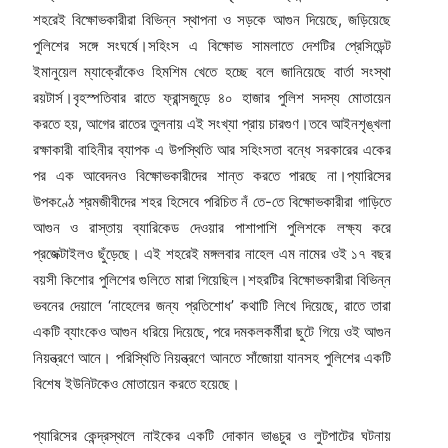
শহরেই বিক্ষোভকারীরা বিভিন্ন স্থাপনা ও সড়কে আগুন দিয়েছে, জড়িয়েছে
পুলিশের সঙ্গে সংঘর্ষে।সহিংস এ বিক্ষোভ সামলাতে দেশটির প্রেসিডেন্ট
ইমানুয়েল ম্যাক্রোঁকেও হিমশিম খেতে হচ্ছে বলে জানিয়েছে বার্তা সংস্থা
রয়টার্স।বৃহস্পতিবার রাতে ফ্রান্সজুড়ে ৪০ হাজার পুলিশ সদস্য মোতায়েন
করতে হয়, আগের রাতের তুলনায় এই সংখ্যা প্রায় চারগুণ।তবে আইনশৃঙ্খলা
রক্ষাকারী বাহিনীর ব্যাপক এ উপস্থিতি আর সহিংসতা বন্ধে সরকারের একের
পর এক আবেদনও বিক্ষোভকারীদের শান্ত করতে পারছে না।প্যারিসের
উপকণ্ঠে শ্রমজীবীদের শহর হিসেবে পরিচিত নঁ তে-তে বিক্ষোভকারীরা গাড়িতে
আগুন ও রাস্তায় ব্যারিকেড দেওয়ার পাশাপাশি পুলিশকে লক্ষ্য করে
প্রজেক্টাইলও ছুঁড়েছে। এই শহরেই মঙ্গলবার নাহেল এম নামের ওই ১৭ বছর
বয়সী কিশোর পুলিশের গুলিতে মারা গিয়েছিল।শহরটির বিক্ষোভকারীরা বিভিন্ন
ভবনের দেয়ালে ‘নাহেলের জন্য প্রতিশোধ’ কথাটি লিখে দিয়েছে, রাতে তারা
একটি ব্যাংকেও আগুন ধরিয়ে দিয়েছে, পরে দমকলকর্মীরা ছুটে গিয়ে ওই আগুন
নিয়ন্ত্রণে আনে। পরিস্থিতি নিয়ন্ত্রণে আনতে সাঁজোয়া যানসহ পুলিশের একটি
বিশেষ ইউনিটকেও মোতায়েন করতে হয়েছে।
প্যারিসের কেন্দ্রস্থলে নাইকের একটি দোকান ভাঙচুর ও লুটপাটের ঘটনায়